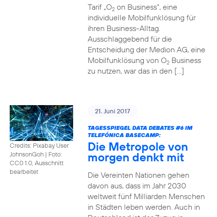
Tarif „O
on Business“, eine
2
individuelle Mobilfunklösung für
ihren Business-Alltag.
Ausschlaggebend für die
Entscheidung der Medion AG, eine
Mobilfunklösung von O
Business
2
zu nutzen, war das in den […]
21. Juni 2017
TAGESSPIEGEL DATA DEBATES
#6
IM
TELEFÓNICA BASECAMP:
Die Metropole von
Credits: Pixabay User
morgen denkt mit
JohnsonGoh
|
Foto:
CC0 1.0, Ausschnitt
bearbeitet
Die Vereinten Nationen gehen
davon aus, dass im Jahr 2030
weltweit fünf Milliarden Menschen
in Städten leben werden. Auch in