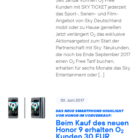
Seit Januar können O
Free
2
Kunden mit SKY TICKET jederzeit
das Sport-, Serien- und Film-
Angebot von Sky Deutschland
mobil oder zu Hause genießen.
Jetzt verlängert O
das exklusive
2
Aktionsangebot zum Start der
Partnerschaft mit Sky: Neukunden,
die noch bis Ende September 2017
einen O
Free Tarif buchen,
2
erhalten für sechs Monate das Sky
Entertainment oder […]
30. Juni 2017
DAS NEUE SMARTPHONE-HIGHLIGHT
VON HONOR IM VORVERKAUF:
Beim Kauf des neuen
Honor 9 erhalten O
2
Kunden 30 EUR