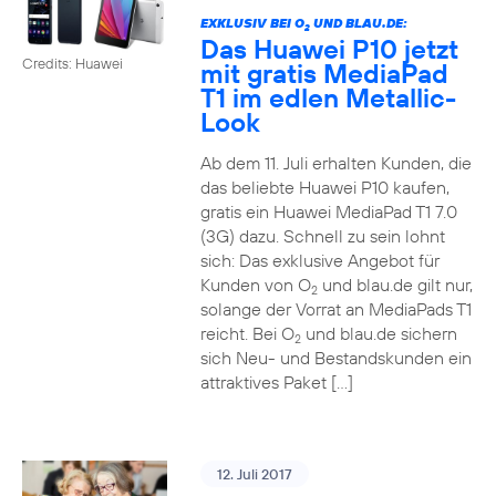
EXKLUSIV BEI O
UND BLAU.DE:
2
Das Huawei P10 jetzt
Credits: Huawei
mit gratis MediaPad
T1 im edlen Metallic-
Look
Ab dem 11. Juli erhalten Kunden, die
das beliebte Huawei P10 kaufen,
gratis ein Huawei MediaPad T1 7.0
(3G) dazu. Schnell zu sein lohnt
sich: Das exklusive Angebot für
Kunden von O
und blau.de gilt nur,
2
solange der Vorrat an MediaPads T1
reicht. Bei O
und blau.de sichern
2
sich Neu- und Bestandskunden ein
attraktives Paket […]
12. Juli 2017