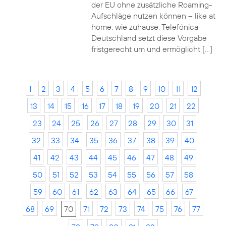
der EU ohne zusätzliche Roaming-
Aufschläge nutzen können – like at
home, wie zuhause. Telefónica
Deutschland setzt diese Vorgabe
fristgerecht um und ermöglicht […]
1
2
3
4
5
6
7
8
9
10
11
12
13
14
15
16
17
18
19
20
21
22
23
24
25
26
27
28
29
30
31
32
33
34
35
36
37
38
39
40
41
42
43
44
45
46
47
48
49
50
51
52
53
54
55
56
57
58
59
60
61
62
63
64
65
66
67
68
69
70
71
72
73
74
75
76
77