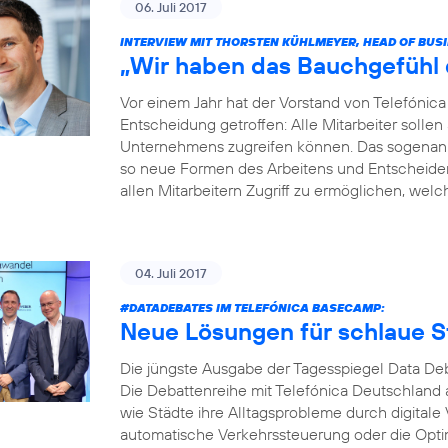
06. Juli 2017
INTERVIEW MIT THORSTEN KÜHLMEYER, HEAD OF BUS
„Wir haben das Bauchgefühl di
Vor einem Jahr hat der Vorstand von Telefóni
Entscheidung getroffen: Alle Mitarbeiter soll
Unternehmens zugreifen können. Das sogenannt
so neue Formen des Arbeitens und Entscheidens 
allen Mitarbeitern Zugriff zu ermöglichen, welche
04. Juli 2017
#DATADEBATES
IM TELEFÓNICA BASECAMP:
Neue Lösungen für schlaue S
Die jüngste Ausgabe der Tagesspiegel Data Deb
Die Debattenreihe mit Telefónica Deutschland a
wie Städte ihre Alltagsprobleme durch digitale
automatische Verkehrssteuerung oder die Opti