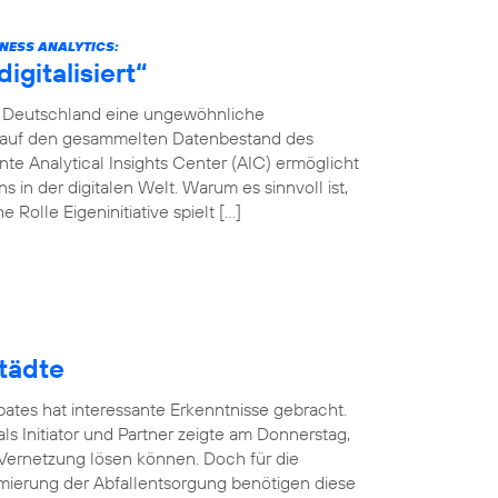
INESS ANALYTICS:
gitalisiert“
ca Deutschland eine ungewöhnliche
en auf den gesammelten Datenbestand des
e Analytical Insights Center (AIC) ermöglicht
in der digitalen Welt. Warum es sinnvoll ist,
 Rolle Eigeninitiative spielt […]
tädte
ates hat interessante Erkenntnisse gebracht.
ls Initiator und Partner zeigte am Donnerstag,
 Vernetzung lösen können. Doch für die
mierung der Abfallentsorgung benötigen diese