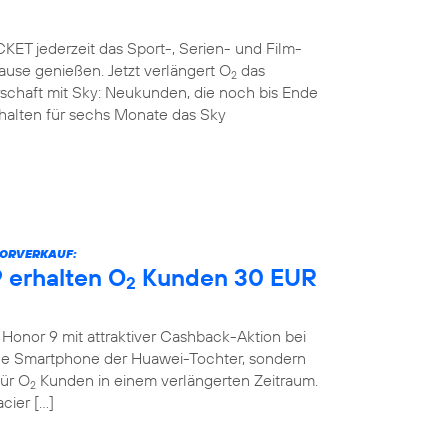
ET jederzeit das Sport-, Serien- und Film-
use genießen. Jetzt verlängert O
das
2
rschaft mit Sky: Neukunden, die noch bis Ende
rhalten für sechs Monate das Sky
VORVERKAUF:
 erhalten O
Kunden 30 EUR
2
onor 9 mit attraktiver Cashback-Aktion bei
eue Smartphone der Huawei-Tochter, sondern
für O
Kunden in einem verlängerten Zeitraum.
2
cier […]