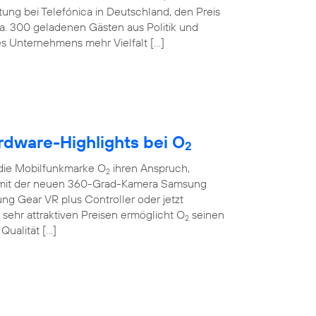
tung bei Telefónica in Deutschland, den Preis
ca. 300 geladenen Gästen aus Politik und
des Unternehmens mehr Vielfalt […]
rdware-Highlights bei O
2
die Mobilfunkmarke O
ihren Anspruch,
2
Ob mit der neuen 360-Grad-Kamera Samsung
sung Gear VR plus Controller oder jetzt
sehr attraktiven Preisen ermöglicht O
seinen
2
Qualität […]