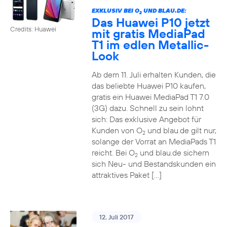
EXKLUSIV BEI O
UND BLAU.DE:
2
Das Huawei P10 jetzt
Credits: Huawei
mit gratis MediaPad
T1 im edlen Metallic-
Look
Ab dem 11. Juli erhalten Kunden, die
das beliebte Huawei P10 kaufen,
gratis ein Huawei MediaPad T1 7.0
(3G) dazu. Schnell zu sein lohnt
sich: Das exklusive Angebot für
Kunden von O
und blau.de gilt nur,
2
solange der Vorrat an MediaPads T1
reicht. Bei O
und blau.de sichern
2
sich Neu- und Bestandskunden ein
attraktives Paket […]
12. Juli 2017