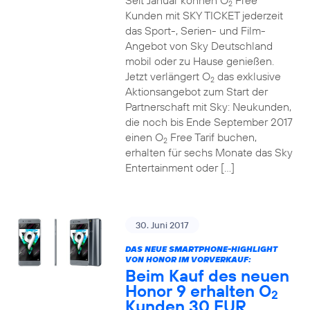
Seit Januar können O
Free
2
Kunden mit SKY TICKET jederzeit
das Sport-, Serien- und Film-
Angebot von Sky Deutschland
mobil oder zu Hause genießen.
Jetzt verlängert O
das exklusive
2
Aktionsangebot zum Start der
Partnerschaft mit Sky: Neukunden,
die noch bis Ende September 2017
einen O
Free Tarif buchen,
2
erhalten für sechs Monate das Sky
Entertainment oder […]
30. Juni 2017
DAS NEUE SMARTPHONE-HIGHLIGHT
VON HONOR IM VORVERKAUF:
Beim Kauf des neuen
Honor 9 erhalten O
2
Kunden 30 EUR