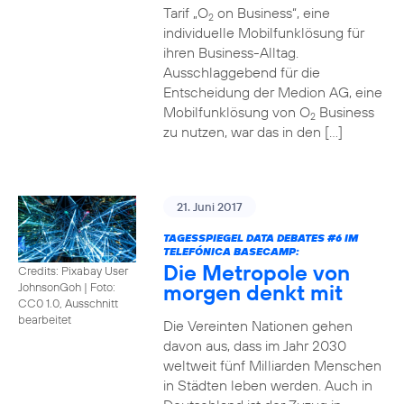
Tarif „O
on Business“, eine
2
individuelle Mobilfunklösung für
ihren Business-Alltag.
Ausschlaggebend für die
Entscheidung der Medion AG, eine
Mobilfunklösung von O
Business
2
zu nutzen, war das in den […]
21. Juni 2017
TAGESSPIEGEL DATA DEBATES
#6
IM
TELEFÓNICA BASECAMP:
Die Metropole von
Credits: Pixabay User
morgen denkt mit
JohnsonGoh
|
Foto:
CC0 1.0, Ausschnitt
bearbeitet
Die Vereinten Nationen gehen
davon aus, dass im Jahr 2030
weltweit fünf Milliarden Menschen
in Städten leben werden. Auch in