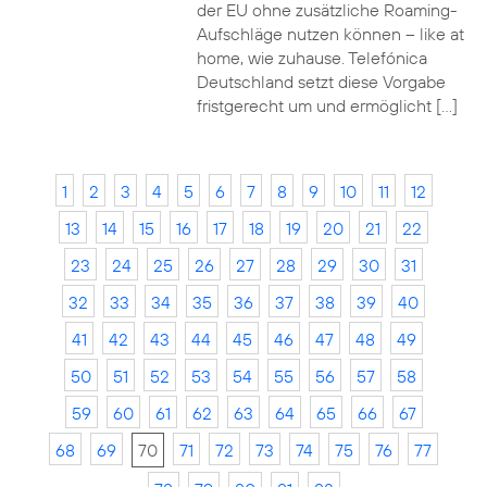
der EU ohne zusätzliche Roaming-
Aufschläge nutzen können – like at
home, wie zuhause. Telefónica
Deutschland setzt diese Vorgabe
fristgerecht um und ermöglicht […]
1
2
3
4
5
6
7
8
9
10
11
12
13
14
15
16
17
18
19
20
21
22
23
24
25
26
27
28
29
30
31
32
33
34
35
36
37
38
39
40
41
42
43
44
45
46
47
48
49
50
51
52
53
54
55
56
57
58
59
60
61
62
63
64
65
66
67
68
69
70
71
72
73
74
75
76
77