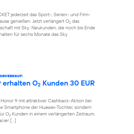
ET jederzeit das Sport-, Serien- und Film-
use genießen. Jetzt verlängert O
das
2
rschaft mit Sky: Neukunden, die noch bis Ende
rhalten für sechs Monate das Sky
VORVERKAUF:
 erhalten O
Kunden 30 EUR
2
onor 9 mit attraktiver Cashback-Aktion bei
eue Smartphone der Huawei-Tochter, sondern
für O
Kunden in einem verlängerten Zeitraum.
2
cier […]