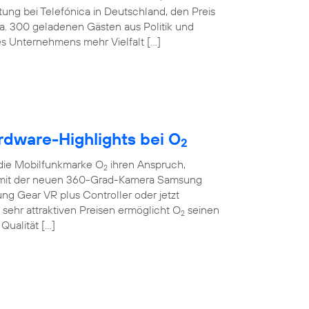
tung bei Telefónica in Deutschland, den Preis
ca. 300 geladenen Gästen aus Politik und
des Unternehmens mehr Vielfalt […]
rdware-Highlights bei O
2
die Mobilfunkmarke O
ihren Anspruch,
2
Ob mit der neuen 360-Grad-Kamera Samsung
sung Gear VR plus Controller oder jetzt
sehr attraktiven Preisen ermöglicht O
seinen
2
Qualität […]