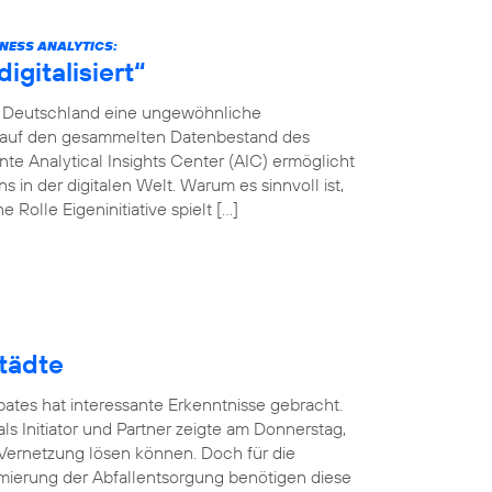
INESS ANALYTICS:
gitalisiert“
ca Deutschland eine ungewöhnliche
en auf den gesammelten Datenbestand des
e Analytical Insights Center (AIC) ermöglicht
in der digitalen Welt. Warum es sinnvoll ist,
 Rolle Eigeninitiative spielt […]
tädte
ates hat interessante Erkenntnisse gebracht.
ls Initiator und Partner zeigte am Donnerstag,
 Vernetzung lösen können. Doch für die
mierung der Abfallentsorgung benötigen diese