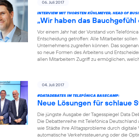
06. Juli 2017
INTERVIEW MIT THORSTEN KÜHLMEYER, HEAD OF BUS
„Wir haben das Bauchgefühl di
Vor einem Jahr hat der Vorstand von Telefóni
Entscheidung getroffen: Alle Mitarbeiter soll
Unternehmens zugreifen können. Das sogenannt
so neue Formen des Arbeitens und Entscheidens 
allen Mitarbeitern Zugriff zu ermöglichen, welche
04. Juli 2017
#DATADEBATES
IM TELEFÓNICA BASECAMP:
Neue Lösungen für schlaue S
Die jüngste Ausgabe der Tagesspiegel Data Deb
Die Debattenreihe mit Telefónica Deutschland a
wie Städte ihre Alltagsprobleme durch digitale
automatische Verkehrssteuerung oder die Opti