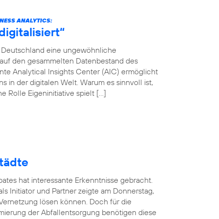
INESS ANALYTICS:
gitalisiert“
ca Deutschland eine ungewöhnliche
en auf den gesammelten Datenbestand des
e Analytical Insights Center (AIC) ermöglicht
in der digitalen Welt. Warum es sinnvoll ist,
 Rolle Eigeninitiative spielt […]
tädte
ates hat interessante Erkenntnisse gebracht.
ls Initiator und Partner zeigte am Donnerstag,
 Vernetzung lösen können. Doch für die
mierung der Abfallentsorgung benötigen diese