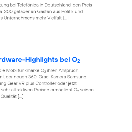
tung bei Telefónica in Deutschland, den Preis
ca. 300 geladenen Gästen aus Politik und
des Unternehmens mehr Vielfalt […]
rdware-Highlights bei O
2
die Mobilfunkmarke O
ihren Anspruch,
2
Ob mit der neuen 360-Grad-Kamera Samsung
sung Gear VR plus Controller oder jetzt
sehr attraktiven Preisen ermöglicht O
seinen
2
Qualität […]