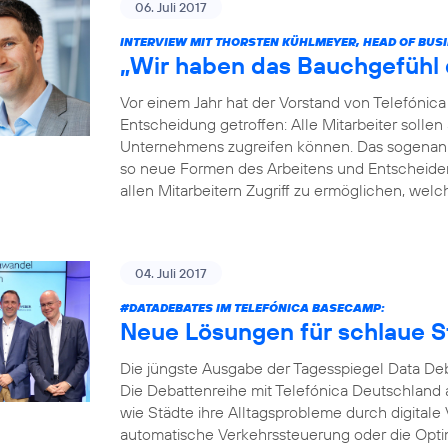
06. Juli 2017
INTERVIEW MIT THORSTEN KÜHLMEYER, HEAD OF BUS
„Wir haben das Bauchgefühl di
Vor einem Jahr hat der Vorstand von Telefóni
Entscheidung getroffen: Alle Mitarbeiter soll
Unternehmens zugreifen können. Das sogenannt
so neue Formen des Arbeitens und Entscheidens 
allen Mitarbeitern Zugriff zu ermöglichen, welche
04. Juli 2017
#DATADEBATES
IM TELEFÓNICA BASECAMP:
Neue Lösungen für schlaue S
Die jüngste Ausgabe der Tagesspiegel Data Deb
Die Debattenreihe mit Telefónica Deutschland a
wie Städte ihre Alltagsprobleme durch digitale
automatische Verkehrssteuerung oder die Opti