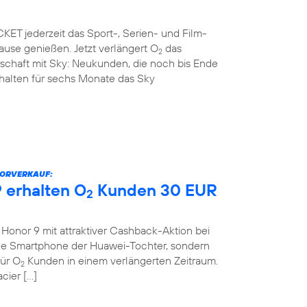
ET jederzeit das Sport-, Serien- und Film-
use genießen. Jetzt verlängert O
das
2
rschaft mit Sky: Neukunden, die noch bis Ende
rhalten für sechs Monate das Sky
VORVERKAUF:
 erhalten O
Kunden 30 EUR
2
onor 9 mit attraktiver Cashback-Aktion bei
eue Smartphone der Huawei-Tochter, sondern
für O
Kunden in einem verlängerten Zeitraum.
2
cier […]