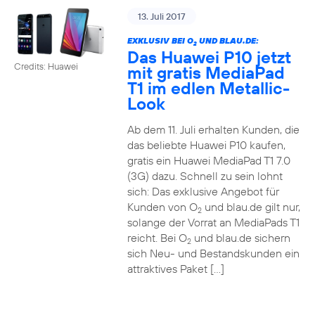
13. Juli 2017
EXKLUSIV BEI O
UND BLAU.DE:
2
Das Huawei P10 jetzt
Credits: Huawei
mit gratis MediaPad
T1 im edlen Metallic-
Look
Ab dem 11. Juli erhalten Kunden, die
das beliebte Huawei P10 kaufen,
gratis ein Huawei MediaPad T1 7.0
(3G) dazu. Schnell zu sein lohnt
sich: Das exklusive Angebot für
Kunden von O
und blau.de gilt nur,
2
solange der Vorrat an MediaPads T1
reicht. Bei O
und blau.de sichern
2
sich Neu- und Bestandskunden ein
attraktives Paket […]