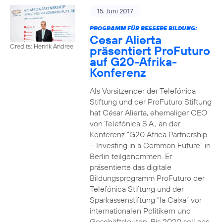
15. Juni 2017
PROGRAMM FÜR BESSERE BILDUNG:
Cesar Alierta
Credits: Henrik Andree
präsentiert ProFuturo
auf G20-Afrika-
Konferenz
Als Vorsitzender der Telefónica
Stiftung und der ProFuturo Stiftung
hat César Alierta, ehemaliger CEO
von Telefónica S.A., an der
Konferenz “G20 Africa Partnership
– Investing in a Common Future” in
Berlin teilgenommen. Er
präsentierte das digitale
Bildungsprogramm ProFuturo der
Telefónica Stiftung und der
Sparkassenstiftung “la Caixa” vor
internationalen Politikern und
Geschäftsleuten. Bis 2020 soll das