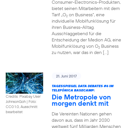
Consumer-Electronics-Produkten,
bietet seinen Mitarbeitern mit dem
Tarif „O
on Business“, eine
2
individuelle Mobilfunklösung für
ihren Business-Alltag.
Ausschlaggebend für die
Entscheidung der Medion AG, eine
Mobilfunklösung von O
Business
2
zu nutzen, war das in den […]
21. Juni 2017
TAGESSPIEGEL DATA DEBATES
#6
IM
TELEFÓNICA BASECAMP:
Die Metropole von
Credits: Pixabay User
morgen denkt mit
JohnsonGoh
|
Foto:
CC0 1.0, Ausschnitt
bearbeitet
Die Vereinten Nationen gehen
davon aus, dass im Jahr 2030
weltweit fünf Milliarden Menschen