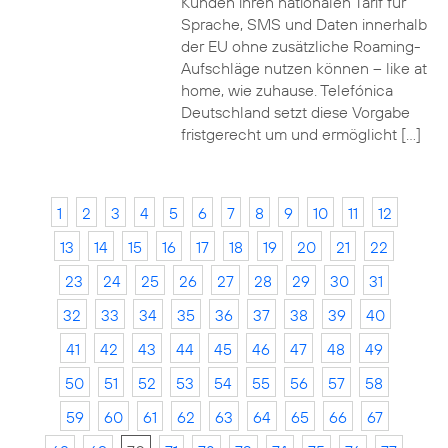
Kunden ihren nationalen Tarif für
Sprache, SMS und Daten innerhalb
der EU ohne zusätzliche Roaming-
Aufschläge nutzen können – like at
home, wie zuhause. Telefónica
Deutschland setzt diese Vorgabe
fristgerecht um und ermöglicht […]
1
2
3
4
5
6
7
8
9
10
11
12
13
14
15
16
17
18
19
20
21
22
23
24
25
26
27
28
29
30
31
32
33
34
35
36
37
38
39
40
41
42
43
44
45
46
47
48
49
50
51
52
53
54
55
56
57
58
59
60
61
62
63
64
65
66
67