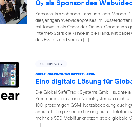
O
als Sponsor des Webvideo
2
Kameras, kreischende Fans und jede Menge Pro
diesjährigen Webvideopreises im Düsseldorfer 
mittlerweile als Oscar der Online-Generation 
Internet-Stars die Klinke in die Hand. Mit dabe
des Events und verlieh […]
08. Juni 2017
DIESE VERBINDUNG RETTET LEBEN:
Eine digitale Lösung für Glo
Die Global SafeTrack Systems GmbH suchte als 
Kommunikations- und Notrufsystemen nach ein
100-prozentigen GSM-Netzabdeckung auch gü
anbietet. Die passende Lösung bietet Telefónic
mehr als 550 Mobilfunknetzen ist die globale V
[…]