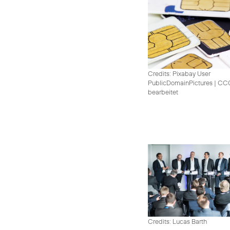
Credits: Pixabay User
PublicDomainPictures
|
CC0 
bearbeitet
Credits: Lucas Barth