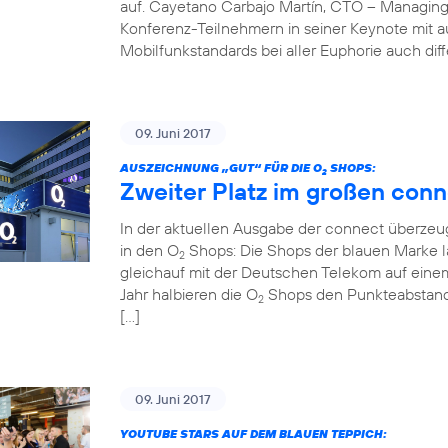
auf. Cayetano Carbajo Martín, CTO – Managing
Konferenz-Teilnehmern in seiner Keynote mit 
Mobilfunkstandards bei aller Euphorie auch diff
09. Juni 2017
AUSZEICHNUNG „GUT“ FÜR DIE O
SHOPS:
2
Zweiter Platz im großen conn
In der aktuellen Ausgabe der connect überzeug
in den O
Shops: Die Shops der blauen Marke la
2
gleichauf mit der Deutschen Telekom auf einem
Jahr halbieren die O
Shops den Punkteabstand z
2
[…]
09. Juni 2017
YOUTUBE STARS AUF DEM BLAUEN TEPPICH: