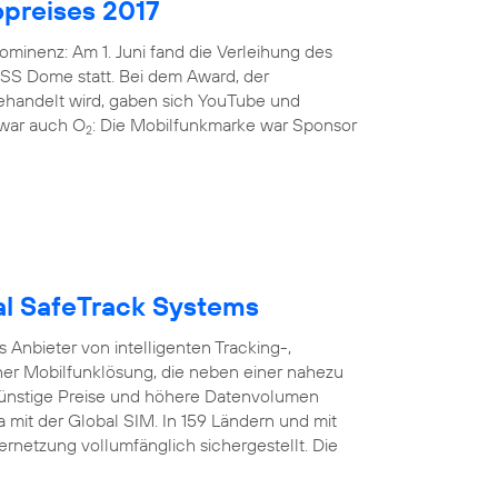
preises 2017
minenz: Am 1. Juni fand die Verleihung des
ISS Dome statt. Bei dem Award, der
gehandelt wird, gaben sich YouTube und
i war auch O
: Die Mobilfunkmarke war Sponsor
2
bal SafeTrack Systems
Anbieter von intelligenten Tracking-,
er Mobilfunklösung, die neben einer nahezu
nstige Preise und höhere Datenvolumen
a mit der Global SIM. In 159 Ländern und mit
ernetzung vollumfänglich sichergestellt. Die