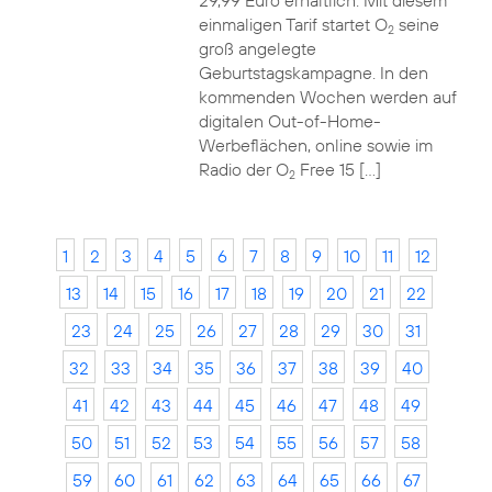
29,99 Euro erhältlich. Mit diesem
einmaligen Tarif startet O
seine
2
groß angelegte
Geburtstagskampagne. In den
kommenden Wochen werden auf
digitalen Out-of-Home-
Werbeflächen, online sowie im
Radio der O
Free 15 […]
2
1
2
3
4
5
6
7
8
9
10
11
12
13
14
15
16
17
18
19
20
21
22
23
24
25
26
27
28
29
30
31
32
33
34
35
36
37
38
39
40
41
42
43
44
45
46
47
48
49
50
51
52
53
54
55
56
57
58
59
60
61
62
63
64
65
66
67