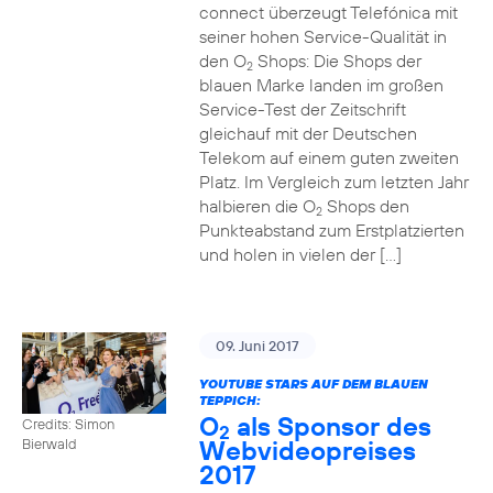
connect überzeugt Telefónica mit
seiner hohen Service-Qualität in
den O
Shops: Die Shops der
2
blauen Marke landen im großen
Service-Test der Zeitschrift
gleichauf mit der Deutschen
Telekom auf einem guten zweiten
Platz. Im Vergleich zum letzten Jahr
halbieren die O
Shops den
2
Punkteabstand zum Erstplatzierten
und holen in vielen der […]
09. Juni 2017
YOUTUBE STARS AUF DEM BLAUEN
TEPPICH:
O
als Sponsor des
Credits: Simon
2
Webvideopreises
Bierwald
2017