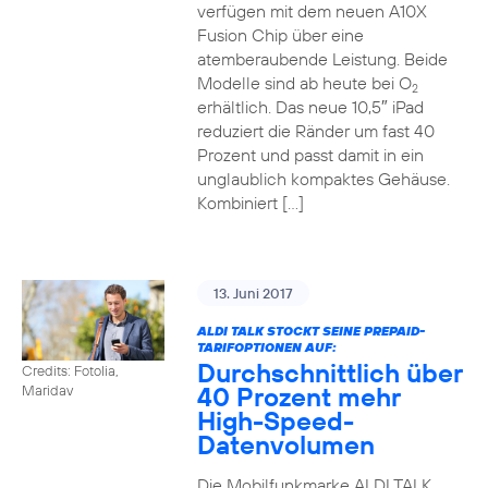
verfügen mit dem neuen A10X
Fusion Chip über eine
atemberaubende Leistung. Beide
Modelle sind ab heute bei O
2
erhältlich. Das neue 10,5″ iPad
reduziert die Ränder um fast 40
Prozent und passt damit in ein
unglaublich kompaktes Gehäuse.
Kombiniert […]
13. Juni 2017
ALDI TALK STOCKT SEINE PREPAID-
TARIFOPTIONEN AUF:
Durchschnittlich über
Credits: Fotolia,
40 Prozent mehr
Maridav
High-Speed-
Datenvolumen
Die Mobilfunkmarke ALDI TALK