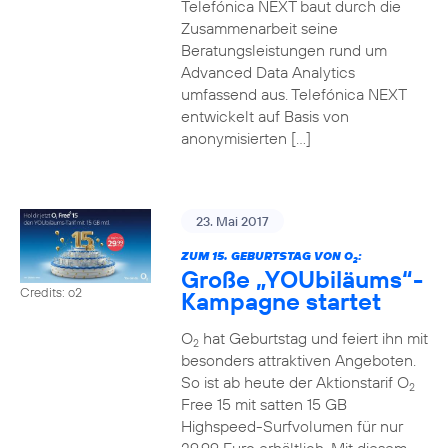
Telefónica NEXT baut durch die
Zusammenarbeit seine
Beratungsleistungen rund um
Advanced Data Analytics
umfassend aus. Telefónica NEXT
entwickelt auf Basis von
anonymisierten […]
23. Mai 2017
ZUM 15. GEBURTSTAG VON O
:
2
Große „YOUbiläums“-
Credits: o2
Kampagne startet
O
hat Geburtstag und feiert ihn mit
2
besonders attraktiven Angeboten.
So ist ab heute der Aktionstarif O
2
Free 15 mit satten 15 GB
Highspeed-Surfvolumen für nur