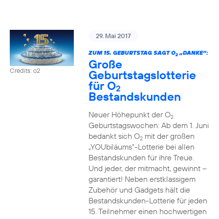
29. Mai 2017
ZUM 15. GEBURTSTAG SAGT O
„DANKE“:
2
Große
Credits: o2
Geburtstagslotterie
für O
2
Bestandskunden
Neuer Höhepunkt der O
2
Geburtstagswochen: Ab dem 1. Juni
bedankt sich O
mit der großen
2
„YOUbiläums“-Lotterie bei allen
Bestandskunden für ihre Treue.
Und jeder, der mitmacht, gewinnt –
garantiert! Neben erstklassigem
Zubehör und Gadgets hält die
Bestandskunden-Lotterie für jeden
15. Teilnehmer einen hochwertigen