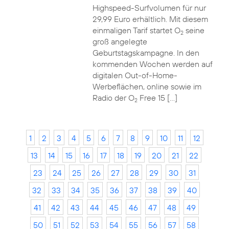
Highspeed-Surfvolumen für nur
29,99 Euro erhältlich. Mit diesem
einmaligen Tarif startet O
seine
2
groß angelegte
Geburtstagskampagne. In den
kommenden Wochen werden auf
digitalen Out-of-Home-
Werbeflächen, online sowie im
Radio der O
Free 15 […]
2
1
2
3
4
5
6
7
8
9
10
11
12
13
14
15
16
17
18
19
20
21
22
23
24
25
26
27
28
29
30
31
32
33
34
35
36
37
38
39
40
41
42
43
44
45
46
47
48
49
50
51
52
53
54
55
56
57
58