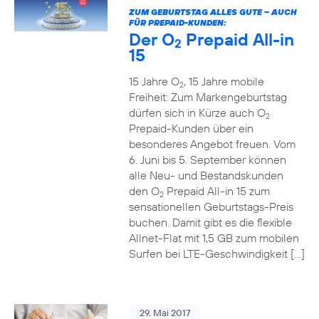
ZUM GEBURTSTAG ALLES GUTE – AUCH
FÜR PREPAID-KUNDEN:
Der O
Prepaid All-in
2
15
15 Jahre O
, 15 Jahre mobile
2
Freiheit: Zum Markengeburtstag
dürfen sich in Kürze auch O
2
Prepaid-Kunden über ein
besonderes Angebot freuen. Vom
6. Juni bis 5. September können
alle Neu- und Bestandskunden
den O
Prepaid All-in 15 zum
2
sensationellen Geburtstags-Preis
buchen. Damit gibt es die flexible
Allnet-Flat mit 1,5 GB zum mobilen
Surfen bei LTE-Geschwindigkeit […]
29. Mai 2017