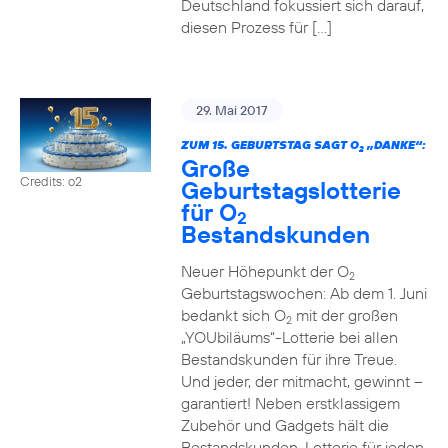
Deutschland fokussiert sich darauf,
diesen Prozess für […]
29. Mai 2017
ZUM 15. GEBURTSTAG SAGT O
„DANKE“:
2
Große
Credits: o2
Geburtstagslotterie
für O
2
Bestandskunden
Neuer Höhepunkt der O
2
Geburtstagswochen: Ab dem 1. Juni
bedankt sich O
mit der großen
2
„YOUbiläums“-Lotterie bei allen
Bestandskunden für ihre Treue.
Und jeder, der mitmacht, gewinnt –
garantiert! Neben erstklassigem
Zubehör und Gadgets hält die
Bestandskunden-Lotterie für jeden