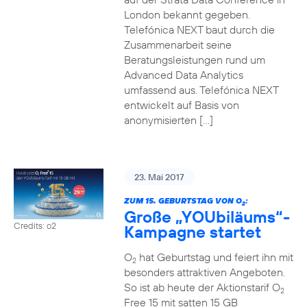
London bekannt gegeben.
Telefónica NEXT baut durch die
Zusammenarbeit seine
Beratungsleistungen rund um
Advanced Data Analytics
umfassend aus. Telefónica NEXT
entwickelt auf Basis von
anonymisierten […]
23. Mai 2017
ZUM 15. GEBURTSTAG VON O
:
2
Große „YOUbiläums“-
Credits: o2
Kampagne startet
O
hat Geburtstag und feiert ihn mit
2
besonders attraktiven Angeboten.
So ist ab heute der Aktionstarif O
2
Free 15 mit satten 15 GB