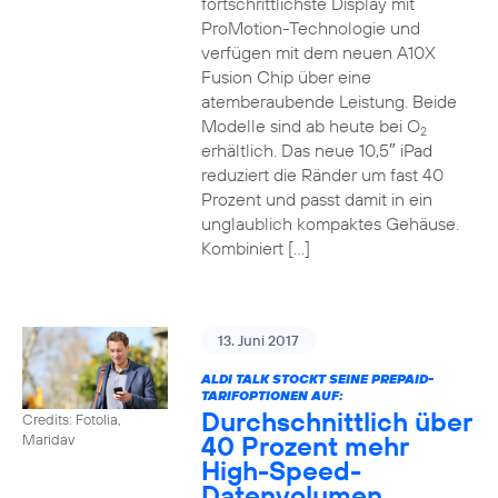
fortschrittlichste Display mit
ProMotion-Technologie und
verfügen mit dem neuen A10X
Fusion Chip über eine
atemberaubende Leistung. Beide
Modelle sind ab heute bei O
2
erhältlich. Das neue 10,5″ iPad
reduziert die Ränder um fast 40
Prozent und passt damit in ein
unglaublich kompaktes Gehäuse.
Kombiniert […]
13. Juni 2017
ALDI TALK STOCKT SEINE PREPAID-
TARIFOPTIONEN AUF:
Durchschnittlich über
Credits: Fotolia,
40 Prozent mehr
Maridav
High-Speed-
Datenvolumen