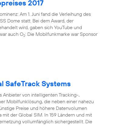
preises 2017
minenz: Am 1. Juni fand die Verleihung des
ISS Dome statt. Bei dem Award, der
gehandelt wird, gaben sich YouTube und
i war auch O
: Die Mobilfunkmarke war Sponsor
2
bal SafeTrack Systems
Anbieter von intelligenten Tracking-,
er Mobilfunklösung, die neben einer nahezu
nstige Preise und höhere Datenvolumen
a mit der Global SIM. In 159 Ländern und mit
ernetzung vollumfänglich sichergestellt. Die