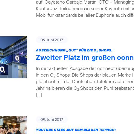
auf. Cayetano Carbajo Martín, CTO – Managing
Konferenz-Teilnehmern in seiner Keynote mit 
Mobilfunkstandards bei aller Euphorie auch diff
09. Juni 2017
AUSZEICHNUNG „GUT“ FÜR DIE O
SHOPS:
2
Zweiter Platz im großen conn
In der aktuellen Ausgabe der connect überzeug
in den O
Shops: Die Shops der blauen Marke la
2
gleichauf mit der Deutschen Telekom auf einem
Jahr halbieren die O
Shops den Punkteabstand z
2
[…]
09. Juni 2017
YOUTUBE STARS AUF DEM BLAUEN TEPPICH: