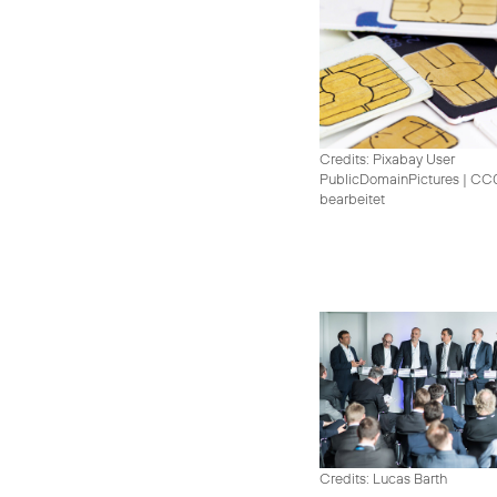
Credits: Pixabay User
PublicDomainPictures
|
CC0 
bearbeitet
Credits: Lucas Barth