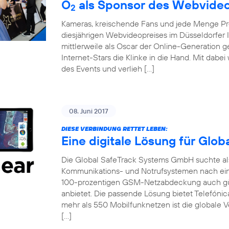
O
als Sponsor des Webvideo
2
Kameras, kreischende Fans und jede Menge Pro
diesjährigen Webvideopreises im Düsseldorfer 
mittlerweile als Oscar der Online-Generation 
Internet-Stars die Klinke in die Hand. Mit dabe
des Events und verlieh […]
08. Juni 2017
DIESE VERBINDUNG RETTET LEBEN:
Eine digitale Lösung für Glo
Die Global SafeTrack Systems GmbH suchte als 
Kommunikations- und Notrufsystemen nach ein
100-prozentigen GSM-Netzabdeckung auch gü
anbietet. Die passende Lösung bietet Telefónic
mehr als 550 Mobilfunknetzen ist die globale V
[…]