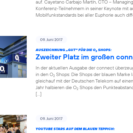
auf. Cayetano Carbajo Martín, CTO – Managing
Konferenz-Teilnehmern in seiner Keynote mit 
Mobilfunkstandards bei aller Euphorie auch diff
09. Juni 2017
AUSZEICHNUNG „GUT“ FÜR DIE O
SHOPS:
2
Zweiter Platz im großen conn
In der aktuellen Ausgabe der connect überzeug
in den O
Shops: Die Shops der blauen Marke la
2
gleichauf mit der Deutschen Telekom auf einem
Jahr halbieren die O
Shops den Punkteabstand z
2
[…]
09. Juni 2017
YOUTUBE STARS AUF DEM BLAUEN TEPPICH: