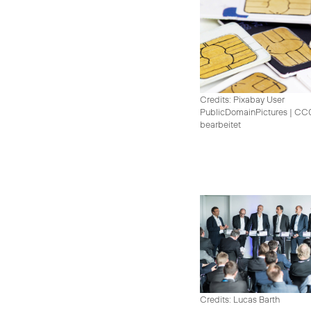
Credits: Pixabay User
PublicDomainPictures
|
CC0 
bearbeitet
Credits: Lucas Barth