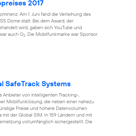
preises 2017
minenz: Am 1. Juni fand die Verleihung des
ISS Dome statt. Bei dem Award, der
gehandelt wird, gaben sich YouTube und
i war auch O
: Die Mobilfunkmarke war Sponsor
2
bal SafeTrack Systems
Anbieter von intelligenten Tracking-,
er Mobilfunklösung, die neben einer nahezu
nstige Preise und höhere Datenvolumen
a mit der Global SIM. In 159 Ländern und mit
ernetzung vollumfänglich sichergestellt. Die