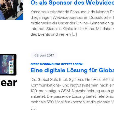
O
als Sponsor des Webvideo
2
Kameras, kreischende Fans und jede Menge Pro
diesjährigen Webvideopreises im Düsseldorfer 
mittlerweile als Oscar der Online-Generation 
Internet-Stars die Klinke in die Hand. Mit dabe
des Events und verlieh […]
08. Juni 2017
DIESE VERBINDUNG RETTET LEBEN:
Eine digitale Lösung für Glo
Die Global SafeTrack Systems GmbH suchte als 
Kommunikations- und Notrufsystemen nach ein
100-prozentigen GSM-Netzabdeckung auch gü
anbietet. Die passende Lösung bietet Telefónic
mehr als 550 Mobilfunknetzen ist die globale V
[…]