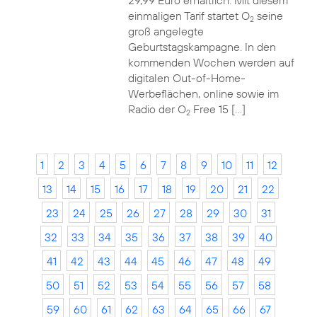
29,99 Euro erhältlich. Mit diesem
einmaligen Tarif startet O
seine
2
groß angelegte
Geburtstagskampagne. In den
kommenden Wochen werden auf
digitalen Out-of-Home-
Werbeflächen, online sowie im
Radio der O
Free 15 […]
2
1
2
3
4
5
6
7
8
9
10
11
12
13
14
15
16
17
18
19
20
21
22
23
24
25
26
27
28
29
30
31
32
33
34
35
36
37
38
39
40
41
42
43
44
45
46
47
48
49
50
51
52
53
54
55
56
57
58
59
60
61
62
63
64
65
66
67