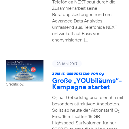
Telefónica NEXT baut durch die
Zusammenarbeit seine
Beratungsleistungen rund um
Advanced Data Analytics
umfassend aus. Telefónica NEXT
entwickelt auf Basis von
anonymisierten […]
23. Mai 2017
ZUM 15. GEBURTSTAG VON O
:
2
Große „YOUbiläums“-
Credits: o2
Kampagne startet
O
hat Geburtstag und feiert ihn mit
2
besonders attraktiven Angeboten.
So ist ab heute der Aktionstarif O
2
Free 15 mit satten 15 GB
Highspeed-Surfvolumen für nur