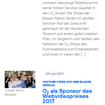
connect überzeugt Telefónica mit
seiner hohen Service-Qualität in
den O
Shops: Die Shops der
2
blauen Marke landen im großen
Service-Test der Zeitschrift
gleichauf mit der Deutschen
Telekom auf einem guten zweiten
Platz. Im Vergleich zum letzten Jahr
halbieren die O
Shops den
2
Punkteabstand zum Erstplatzierten
und holen in vielen der […]
09. Juni 2017
YOUTUBE STARS AUF DEM BLAUEN
TEPPICH:
O
als Sponsor des
Credits: Simon
2
Webvideopreises
Bierwald
2017