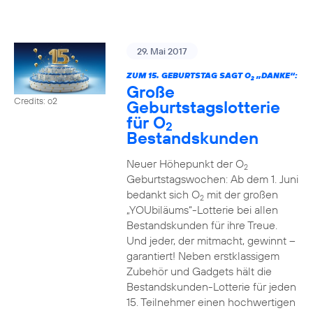
29. Mai 2017
ZUM 15. GEBURTSTAG SAGT O
„DANKE“:
2
Große
Credits: o2
Geburtstagslotterie
für O
2
Bestandskunden
Neuer Höhepunkt der O
2
Geburtstagswochen: Ab dem 1. Juni
bedankt sich O
mit der großen
2
„YOUbiläums“-Lotterie bei allen
Bestandskunden für ihre Treue.
Und jeder, der mitmacht, gewinnt –
garantiert! Neben erstklassigem
Zubehör und Gadgets hält die
Bestandskunden-Lotterie für jeden
15. Teilnehmer einen hochwertigen