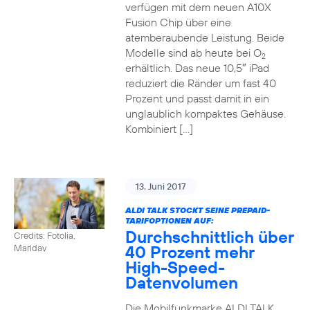
verfügen mit dem neuen A10X
Fusion Chip über eine
atemberaubende Leistung. Beide
Modelle sind ab heute bei O
2
erhältlich. Das neue 10,5″ iPad
reduziert die Ränder um fast 40
Prozent und passt damit in ein
unglaublich kompaktes Gehäuse.
Kombiniert […]
13. Juni 2017
ALDI TALK STOCKT SEINE PREPAID-
TARIFOPTIONEN AUF:
Durchschnittlich über
Credits: Fotolia,
40 Prozent mehr
Maridav
High-Speed-
Datenvolumen
Die Mobilfunkmarke ALDI TALK