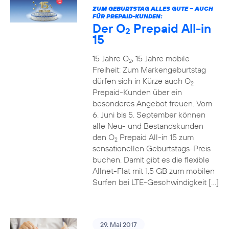
ZUM GEBURTSTAG ALLES GUTE – AUCH
FÜR PREPAID-KUNDEN:
Der O
Prepaid All-in
2
15
15 Jahre O
, 15 Jahre mobile
2
Freiheit: Zum Markengeburtstag
dürfen sich in Kürze auch O
2
Prepaid-Kunden über ein
besonderes Angebot freuen. Vom
6. Juni bis 5. September können
alle Neu- und Bestandskunden
den O
Prepaid All-in 15 zum
2
sensationellen Geburtstags-Preis
buchen. Damit gibt es die flexible
Allnet-Flat mit 1,5 GB zum mobilen
Surfen bei LTE-Geschwindigkeit […]
29. Mai 2017