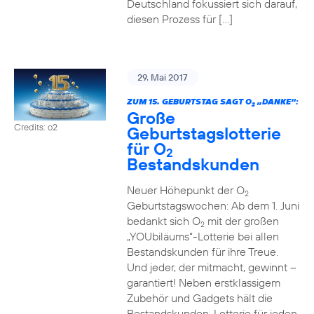
Deutschland fokussiert sich darauf,
diesen Prozess für […]
29. Mai 2017
ZUM 15. GEBURTSTAG SAGT O
„DANKE“:
2
Große
Credits: o2
Geburtstagslotterie
für O
2
Bestandskunden
Neuer Höhepunkt der O
2
Geburtstagswochen: Ab dem 1. Juni
bedankt sich O
mit der großen
2
„YOUbiläums“-Lotterie bei allen
Bestandskunden für ihre Treue.
Und jeder, der mitmacht, gewinnt –
garantiert! Neben erstklassigem
Zubehör und Gadgets hält die
Bestandskunden-Lotterie für jeden