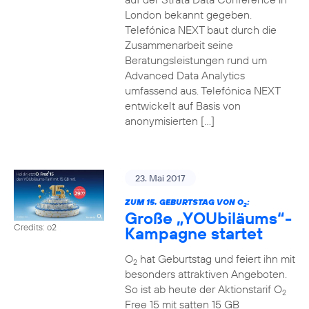
London bekannt gegeben.
Telefónica NEXT baut durch die
Zusammenarbeit seine
Beratungsleistungen rund um
Advanced Data Analytics
umfassend aus. Telefónica NEXT
entwickelt auf Basis von
anonymisierten […]
23. Mai 2017
ZUM 15. GEBURTSTAG VON O
:
2
Große „YOUbiläums“-
Credits: o2
Kampagne startet
O
hat Geburtstag und feiert ihn mit
2
besonders attraktiven Angeboten.
So ist ab heute der Aktionstarif O
2
Free 15 mit satten 15 GB