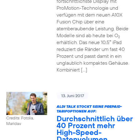
fortschrittlichste Display mit
ProMotion-Technologie und
verfügen mit dem neuen A10X
Fusion Chip über eine
atemberaubende Leistung. Beide
Modelle sind ab heute bei O
2
erhältlich. Das neue 10,5″ iPad
reduziert die Ränder um fast 40
Prozent und passt damit in ein
unglaublich kompaktes Gehäuse.
Kombiniert […]
13. Juni 2017
ALDI TALK STOCKT SEINE PREPAID-
TARIFOPTIONEN AUF:
Durchschnittlich über
Credits: Fotolia,
40 Prozent mehr
Maridav
High-Speed-
Datenvolumen