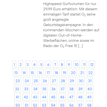
Highspeed-Surfvolumen für nur
29,99 Euro erhältlich. Mit diesem
einmaligen Tarif startet O
seine
2
groß angelegte
Geburtstagskampagne. In den
kommenden Wochen werden auf
digitalen Out-of-Home-
Werbeflächen, online sowie im
Radio der O
Free 15 […]
2
1
2
3
4
5
6
7
8
9
10
11
12
13
14
15
16
17
18
19
20
21
22
23
24
25
26
27
28
29
30
31
32
33
34
35
36
37
38
39
40
41
42
43
44
45
46
47
48
49
50
51
52
53
54
55
56
57
58