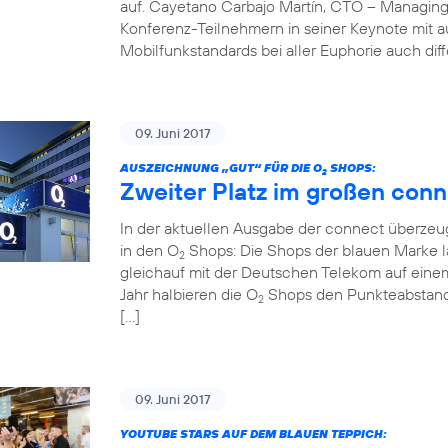
auf. Cayetano Carbajo Martín, CTO – Managing
Konferenz-Teilnehmern in seiner Keynote mit 
Mobilfunkstandards bei aller Euphorie auch diff
09. Juni 2017
AUSZEICHNUNG „GUT“ FÜR DIE O
SHOPS:
2
Zweiter Platz im großen conn
In der aktuellen Ausgabe der connect überzeug
in den O
Shops: Die Shops der blauen Marke la
2
gleichauf mit der Deutschen Telekom auf einem
Jahr halbieren die O
Shops den Punkteabstand z
2
[…]
09. Juni 2017
YOUTUBE STARS AUF DEM BLAUEN TEPPICH: