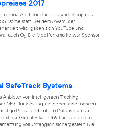
preises 2017
minenz: Am 1. Juni fand die Verleihung des
ISS Dome statt. Bei dem Award, der
gehandelt wird, gaben sich YouTube und
i war auch O
: Die Mobilfunkmarke war Sponsor
2
bal SafeTrack Systems
Anbieter von intelligenten Tracking-,
er Mobilfunklösung, die neben einer nahezu
nstige Preise und höhere Datenvolumen
a mit der Global SIM. In 159 Ländern und mit
ernetzung vollumfänglich sichergestellt. Die