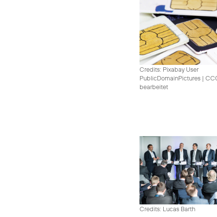
Credits: Pixabay User
PublicDomainPictures
|
CC0 
bearbeitet
Credits: Lucas Barth