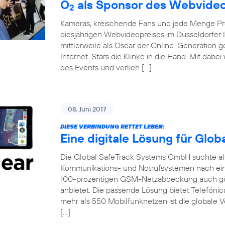
O
als Sponsor des Webvideo
2
Kameras, kreischende Fans und jede Menge Pro
diesjährigen Webvideopreises im Düsseldorfer 
mittlerweile als Oscar der Online-Generation 
Internet-Stars die Klinke in die Hand. Mit dabe
des Events und verlieh […]
08. Juni 2017
DIESE VERBINDUNG RETTET LEBEN:
Eine digitale Lösung für Glo
Die Global SafeTrack Systems GmbH suchte als 
Kommunikations- und Notrufsystemen nach ein
100-prozentigen GSM-Netzabdeckung auch gü
anbietet. Die passende Lösung bietet Telefónic
mehr als 550 Mobilfunknetzen ist die globale V
[…]