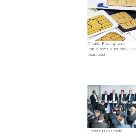
Credits: Pixabay User
PublicDomainPictures
|
CC0 
bearbeitet
Credits: Lucas Barth