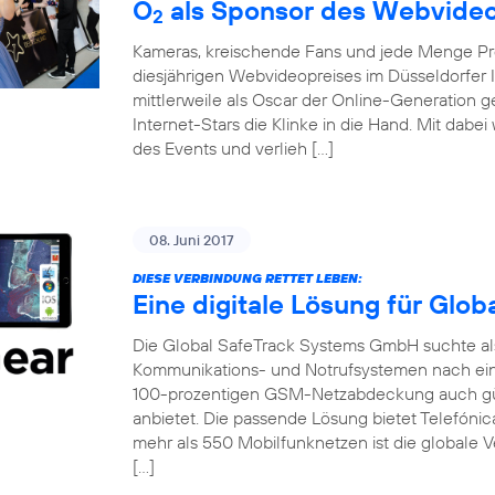
O
als Sponsor des Webvideo
2
Kameras, kreischende Fans und jede Menge Pro
diesjährigen Webvideopreises im Düsseldorfer 
mittlerweile als Oscar der Online-Generation 
Internet-Stars die Klinke in die Hand. Mit dabe
des Events und verlieh […]
08. Juni 2017
DIESE VERBINDUNG RETTET LEBEN:
Eine digitale Lösung für Glo
Die Global SafeTrack Systems GmbH suchte als 
Kommunikations- und Notrufsystemen nach ein
100-prozentigen GSM-Netzabdeckung auch gü
anbietet. Die passende Lösung bietet Telefónic
mehr als 550 Mobilfunknetzen ist die globale V
[…]