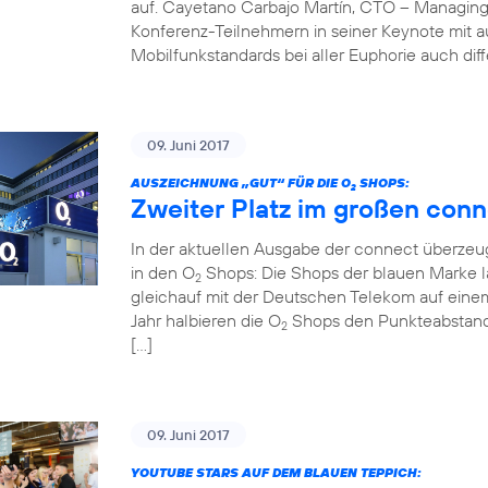
auf. Cayetano Carbajo Martín, CTO – Managing
Konferenz-Teilnehmern in seiner Keynote mit 
Mobilfunkstandards bei aller Euphorie auch diff
09. Juni 2017
AUSZEICHNUNG „GUT“ FÜR DIE O
SHOPS:
2
Zweiter Platz im großen conn
In der aktuellen Ausgabe der connect überzeug
in den O
Shops: Die Shops der blauen Marke la
2
gleichauf mit der Deutschen Telekom auf einem
Jahr halbieren die O
Shops den Punkteabstand z
2
[…]
09. Juni 2017
YOUTUBE STARS AUF DEM BLAUEN TEPPICH: