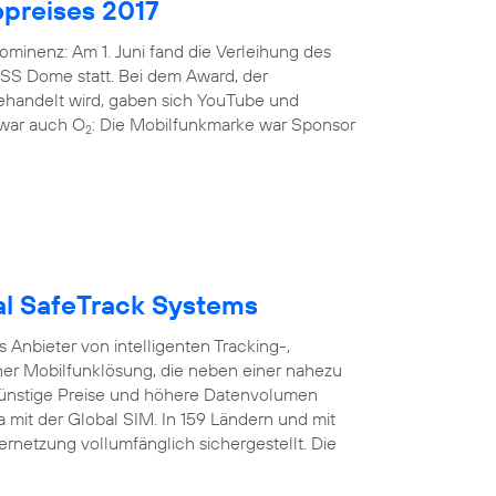
preises 2017
minenz: Am 1. Juni fand die Verleihung des
ISS Dome statt. Bei dem Award, der
gehandelt wird, gaben sich YouTube und
i war auch O
: Die Mobilfunkmarke war Sponsor
2
bal SafeTrack Systems
Anbieter von intelligenten Tracking-,
er Mobilfunklösung, die neben einer nahezu
nstige Preise und höhere Datenvolumen
a mit der Global SIM. In 159 Ländern und mit
ernetzung vollumfänglich sichergestellt. Die