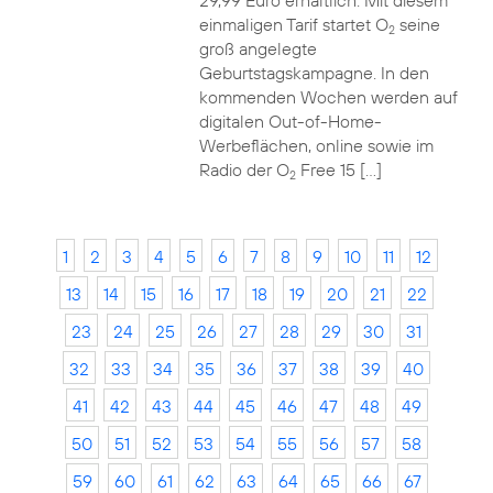
29,99 Euro erhältlich. Mit diesem
einmaligen Tarif startet O
seine
2
groß angelegte
Geburtstagskampagne. In den
kommenden Wochen werden auf
digitalen Out-of-Home-
Werbeflächen, online sowie im
Radio der O
Free 15 […]
2
1
2
3
4
5
6
7
8
9
10
11
12
13
14
15
16
17
18
19
20
21
22
23
24
25
26
27
28
29
30
31
32
33
34
35
36
37
38
39
40
41
42
43
44
45
46
47
48
49
50
51
52
53
54
55
56
57
58
59
60
61
62
63
64
65
66
67