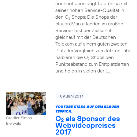
connect überzeugt Telefónica mit
seiner hohen Service-Qualität in
den O
Shops: Die Shops der
2
blauen Marke landen im großen
Service-Test der Zeitschrift
gleichauf mit der Deutschen
Telekom auf einem guten zweiten
Platz. Im Vergleich zum letzten Jahr
halbieren die O
Shops den
2
Punkteabstand zum Erstplatzierten
und holen in vielen der […]
09. Juni 2017
YOUTUBE STARS AUF DEM BLAUEN
TEPPICH:
O
als Sponsor des
Credits: Simon
2
Webvideopreises
Bierwald
2017