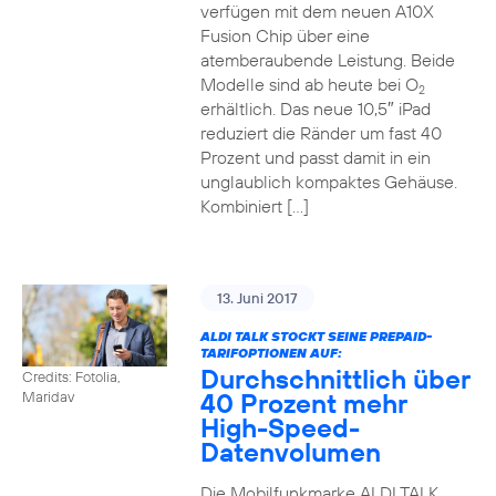
verfügen mit dem neuen A10X
Fusion Chip über eine
atemberaubende Leistung. Beide
Modelle sind ab heute bei O
2
erhältlich. Das neue 10,5″ iPad
reduziert die Ränder um fast 40
Prozent und passt damit in ein
unglaublich kompaktes Gehäuse.
Kombiniert […]
13. Juni 2017
ALDI TALK STOCKT SEINE PREPAID-
TARIFOPTIONEN AUF:
Durchschnittlich über
Credits: Fotolia,
40 Prozent mehr
Maridav
High-Speed-
Datenvolumen
Die Mobilfunkmarke ALDI TALK