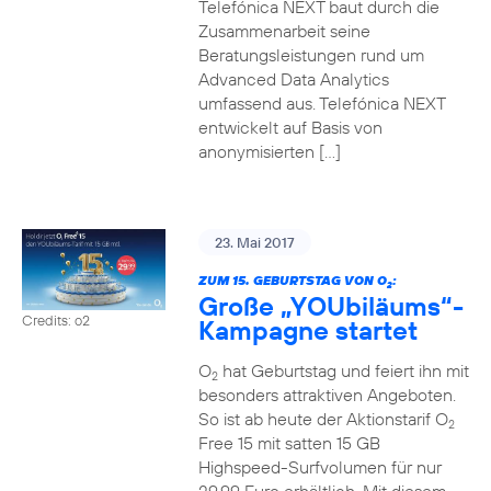
Telefónica NEXT baut durch die
Zusammenarbeit seine
Beratungsleistungen rund um
Advanced Data Analytics
umfassend aus. Telefónica NEXT
entwickelt auf Basis von
anonymisierten […]
23. Mai 2017
ZUM 15. GEBURTSTAG VON O
:
2
Große „YOUbiläums“-
Credits: o2
Kampagne startet
O
hat Geburtstag und feiert ihn mit
2
besonders attraktiven Angeboten.
So ist ab heute der Aktionstarif O
2
Free 15 mit satten 15 GB
Highspeed-Surfvolumen für nur