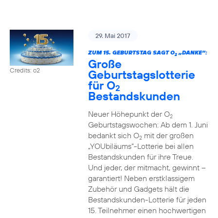
29. Mai 2017
ZUM 15. GEBURTSTAG SAGT O
„DANKE“:
2
Große
Credits: o2
Geburtstagslotterie
für O
2
Bestandskunden
Neuer Höhepunkt der O
2
Geburtstagswochen: Ab dem 1. Juni
bedankt sich O
mit der großen
2
„YOUbiläums“-Lotterie bei allen
Bestandskunden für ihre Treue.
Und jeder, der mitmacht, gewinnt –
garantiert! Neben erstklassigem
Zubehör und Gadgets hält die
Bestandskunden-Lotterie für jeden
15. Teilnehmer einen hochwertigen