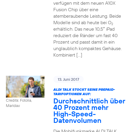
verfügen mit dem neuen A10X
Fusion Chip über eine
atemberaubende Leistung. Beide
Modelle sind ab heute bei O
2
erhältlich. Das neue 10,5″ iPad
reduziert die Ränder um fast 40
Prozent und passt damit in ein
unglaublich kompaktes Gehäuse.
Kombiniert […]
13. Juni 2017
ALDI TALK STOCKT SEINE PREPAID-
TARIFOPTIONEN AUF:
Durchschnittlich über
Credits: Fotolia,
40 Prozent mehr
Maridav
High-Speed-
Datenvolumen
Die Mobilfunkmarke ALDI TALK