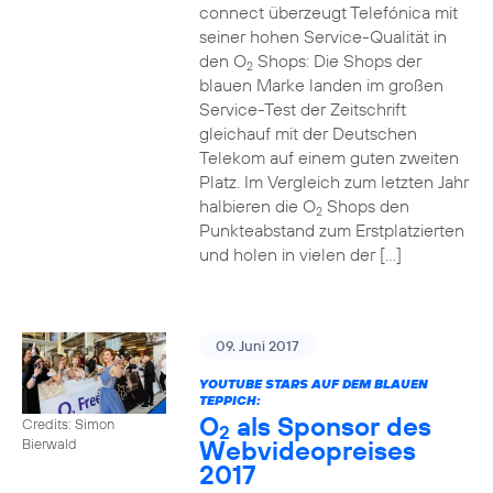
connect überzeugt Telefónica mit
seiner hohen Service-Qualität in
den O
Shops: Die Shops der
2
blauen Marke landen im großen
Service-Test der Zeitschrift
gleichauf mit der Deutschen
Telekom auf einem guten zweiten
Platz. Im Vergleich zum letzten Jahr
halbieren die O
Shops den
2
Punkteabstand zum Erstplatzierten
und holen in vielen der […]
09. Juni 2017
YOUTUBE STARS AUF DEM BLAUEN
TEPPICH:
O
als Sponsor des
Credits: Simon
2
Webvideopreises
Bierwald
2017