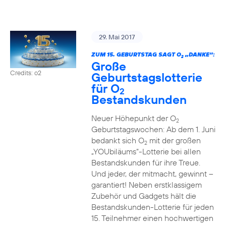
29. Mai 2017
ZUM 15. GEBURTSTAG SAGT O
„DANKE“:
2
Große
Credits: o2
Geburtstagslotterie
für O
2
Bestandskunden
Neuer Höhepunkt der O
2
Geburtstagswochen: Ab dem 1. Juni
bedankt sich O
mit der großen
2
„YOUbiläums“-Lotterie bei allen
Bestandskunden für ihre Treue.
Und jeder, der mitmacht, gewinnt –
garantiert! Neben erstklassigem
Zubehör und Gadgets hält die
Bestandskunden-Lotterie für jeden
15. Teilnehmer einen hochwertigen