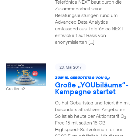
Telefónica NEXT baut durch die
Zusammenarbeit seine
Beratungsleistungen rund um
Advanced Data Analytics
umfassend aus. Telefónica NEXT
entwickelt auf Basis von
anonymisierten […]
23. Mai 2017
ZUM 15. GEBURTSTAG VON O
:
2
Große „YOUbiläums“-
Credits: o2
Kampagne startet
O
hat Geburtstag und feiert ihn mit
2
besonders attraktiven Angeboten.
So ist ab heute der Aktionstarif O
2
Free 15 mit satten 15 GB
Highspeed-Surfvolumen für nur