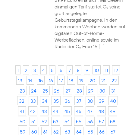
29,99 Euro erhältlich. Mit diesem
einmaligen Tarif startet O
seine
2
groß angelegte
Geburtstagskampagne. In den
kommenden Wochen werden auf
digitalen Out-of-Home-
Werbeflächen, online sowie im
Radio der O
Free 15 […]
2
1
2
3
4
5
6
7
8
9
10
11
12
13
14
15
16
17
18
19
20
21
22
23
24
25
26
27
28
29
30
31
32
33
34
35
36
37
38
39
40
41
42
43
44
45
46
47
48
49
50
51
52
53
54
55
56
57
58
59
60
61
62
63
64
65
66
67