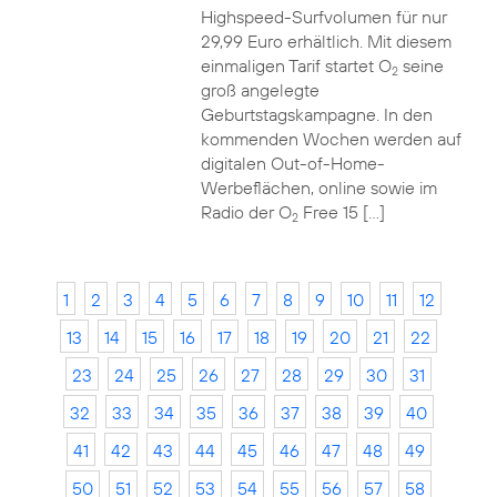
Highspeed-Surfvolumen für nur
29,99 Euro erhältlich. Mit diesem
einmaligen Tarif startet O
seine
2
groß angelegte
Geburtstagskampagne. In den
kommenden Wochen werden auf
digitalen Out-of-Home-
Werbeflächen, online sowie im
Radio der O
Free 15 […]
2
1
2
3
4
5
6
7
8
9
10
11
12
13
14
15
16
17
18
19
20
21
22
23
24
25
26
27
28
29
30
31
32
33
34
35
36
37
38
39
40
41
42
43
44
45
46
47
48
49
50
51
52
53
54
55
56
57
58