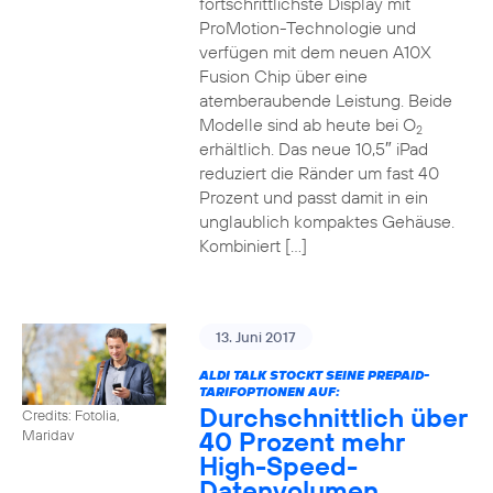
fortschrittlichste Display mit
ProMotion-Technologie und
verfügen mit dem neuen A10X
Fusion Chip über eine
atemberaubende Leistung. Beide
Modelle sind ab heute bei O
2
erhältlich. Das neue 10,5″ iPad
reduziert die Ränder um fast 40
Prozent und passt damit in ein
unglaublich kompaktes Gehäuse.
Kombiniert […]
13. Juni 2017
ALDI TALK STOCKT SEINE PREPAID-
TARIFOPTIONEN AUF:
Durchschnittlich über
Credits: Fotolia,
40 Prozent mehr
Maridav
High-Speed-
Datenvolumen