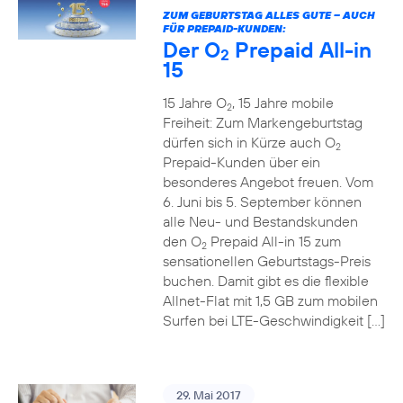
ZUM GEBURTSTAG ALLES GUTE – AUCH
FÜR PREPAID-KUNDEN:
Der O
Prepaid All-in
2
15
15 Jahre O
, 15 Jahre mobile
2
Freiheit: Zum Markengeburtstag
dürfen sich in Kürze auch O
2
Prepaid-Kunden über ein
besonderes Angebot freuen. Vom
6. Juni bis 5. September können
alle Neu- und Bestandskunden
den O
Prepaid All-in 15 zum
2
sensationellen Geburtstags-Preis
buchen. Damit gibt es die flexible
Allnet-Flat mit 1,5 GB zum mobilen
Surfen bei LTE-Geschwindigkeit […]
29. Mai 2017