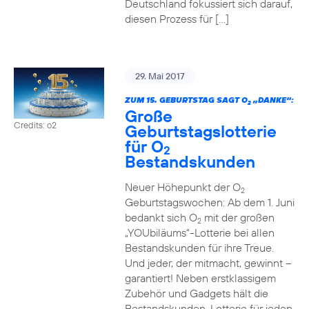
Deutschland fokussiert sich darauf,
diesen Prozess für […]
29. Mai 2017
ZUM 15. GEBURTSTAG SAGT O
„DANKE“:
2
Große
Credits: o2
Geburtstagslotterie
für O
2
Bestandskunden
Neuer Höhepunkt der O
2
Geburtstagswochen: Ab dem 1. Juni
bedankt sich O
mit der großen
2
„YOUbiläums“-Lotterie bei allen
Bestandskunden für ihre Treue.
Und jeder, der mitmacht, gewinnt –
garantiert! Neben erstklassigem
Zubehör und Gadgets hält die
Bestandskunden-Lotterie für jeden