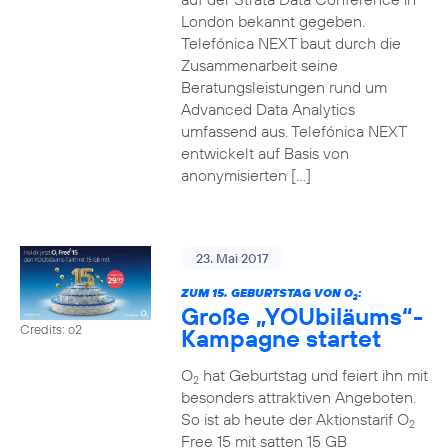
London bekannt gegeben.
Telefónica NEXT baut durch die
Zusammenarbeit seine
Beratungsleistungen rund um
Advanced Data Analytics
umfassend aus. Telefónica NEXT
entwickelt auf Basis von
anonymisierten […]
23. Mai 2017
ZUM 15. GEBURTSTAG VON O
:
2
Große „YOUbiläums“-
Credits: o2
Kampagne startet
O
hat Geburtstag und feiert ihn mit
2
besonders attraktiven Angeboten.
So ist ab heute der Aktionstarif O
2
Free 15 mit satten 15 GB