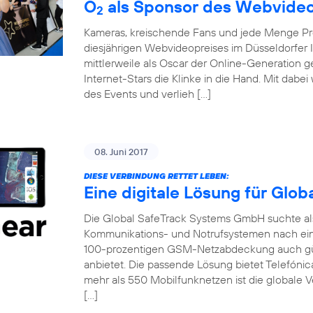
O
als Sponsor des Webvideo
2
Kameras, kreischende Fans und jede Menge Pro
diesjährigen Webvideopreises im Düsseldorfer 
mittlerweile als Oscar der Online-Generation 
Internet-Stars die Klinke in die Hand. Mit dabe
des Events und verlieh […]
08. Juni 2017
DIESE VERBINDUNG RETTET LEBEN:
Eine digitale Lösung für Glo
Die Global SafeTrack Systems GmbH suchte als 
Kommunikations- und Notrufsystemen nach ein
100-prozentigen GSM-Netzabdeckung auch gü
anbietet. Die passende Lösung bietet Telefónic
mehr als 550 Mobilfunknetzen ist die globale V
[…]