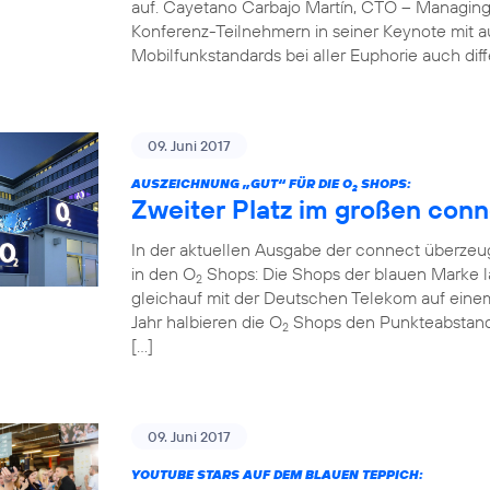
auf. Cayetano Carbajo Martín, CTO – Managing
Konferenz-Teilnehmern in seiner Keynote mit 
Mobilfunkstandards bei aller Euphorie auch diff
09. Juni 2017
AUSZEICHNUNG „GUT“ FÜR DIE O
SHOPS:
2
Zweiter Platz im großen conn
In der aktuellen Ausgabe der connect überzeug
in den O
Shops: Die Shops der blauen Marke la
2
gleichauf mit der Deutschen Telekom auf einem
Jahr halbieren die O
Shops den Punkteabstand z
2
[…]
09. Juni 2017
YOUTUBE STARS AUF DEM BLAUEN TEPPICH: