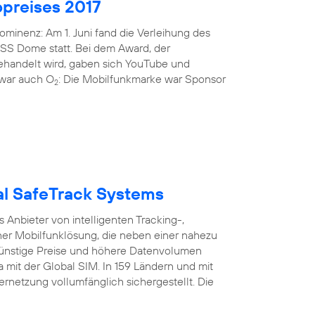
preises 2017
minenz: Am 1. Juni fand die Verleihung des
ISS Dome statt. Bei dem Award, der
gehandelt wird, gaben sich YouTube und
i war auch O
: Die Mobilfunkmarke war Sponsor
2
bal SafeTrack Systems
Anbieter von intelligenten Tracking-,
er Mobilfunklösung, die neben einer nahezu
nstige Preise und höhere Datenvolumen
a mit der Global SIM. In 159 Ländern und mit
ernetzung vollumfänglich sichergestellt. Die