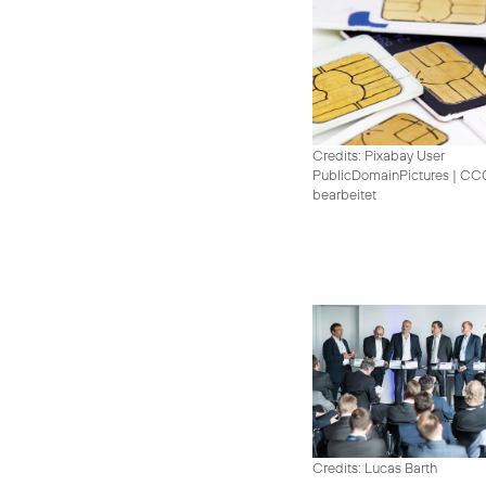
Credits: Pixabay User
PublicDomainPictures
|
CC0 
bearbeitet
Credits: Lucas Barth