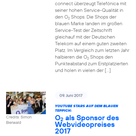
connect überzeugt Telefónica mit
seiner hohen Service-Qualität in
den O
Shops: Die Shops der
2
blauen Marke landen im großen
Service-Test der Zeitschrift
gleichauf mit der Deutschen
Telekom auf einem guten zweiten
Platz. Im Vergleich zum letzten Jahr
halbieren die O
Shops den
2
Punkteabstand zum Erstplatzierten
und holen in vielen der […]
09. Juni 2017
YOUTUBE STARS AUF DEM BLAUEN
TEPPICH:
O
als Sponsor des
Credits: Simon
2
Webvideopreises
Bierwald
2017