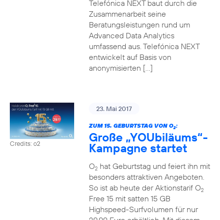
Telefónica NEXT baut durch die
Zusammenarbeit seine
Beratungsleistungen rund um
Advanced Data Analytics
umfassend aus. Telefónica NEXT
entwickelt auf Basis von
anonymisierten […]
23. Mai 2017
ZUM 15. GEBURTSTAG VON O
:
2
Große „YOUbiläums“-
Credits: o2
Kampagne startet
O
hat Geburtstag und feiert ihn mit
2
besonders attraktiven Angeboten.
So ist ab heute der Aktionstarif O
2
Free 15 mit satten 15 GB
Highspeed-Surfvolumen für nur