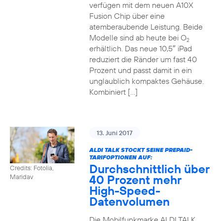
verfügen mit dem neuen A10X
Fusion Chip über eine
atemberaubende Leistung. Beide
Modelle sind ab heute bei O
2
erhältlich. Das neue 10,5″ iPad
reduziert die Ränder um fast 40
Prozent und passt damit in ein
unglaublich kompaktes Gehäuse.
Kombiniert […]
13. Juni 2017
ALDI TALK STOCKT SEINE PREPAID-
TARIFOPTIONEN AUF:
Durchschnittlich über
Credits: Fotolia,
40 Prozent mehr
Maridav
High-Speed-
Datenvolumen
Die Mobilfunkmarke ALDI TALK