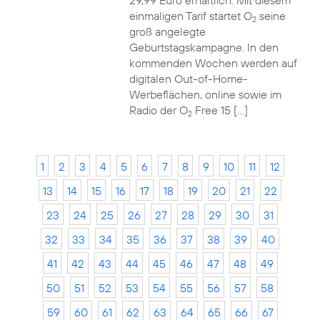
29,99 Euro erhältlich. Mit diesem
einmaligen Tarif startet O
seine
2
groß angelegte
Geburtstagskampagne. In den
kommenden Wochen werden auf
digitalen Out-of-Home-
Werbeflächen, online sowie im
Radio der O
Free 15 […]
2
1
2
3
4
5
6
7
8
9
10
11
12
13
14
15
16
17
18
19
20
21
22
23
24
25
26
27
28
29
30
31
32
33
34
35
36
37
38
39
40
41
42
43
44
45
46
47
48
49
50
51
52
53
54
55
56
57
58
59
60
61
62
63
64
65
66
67