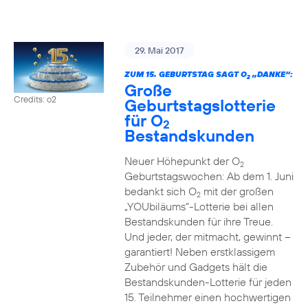
29. Mai 2017
ZUM 15. GEBURTSTAG SAGT O
„DANKE“:
2
Große
Credits: o2
Geburtstagslotterie
für O
2
Bestandskunden
Neuer Höhepunkt der O
2
Geburtstagswochen: Ab dem 1. Juni
bedankt sich O
mit der großen
2
„YOUbiläums“-Lotterie bei allen
Bestandskunden für ihre Treue.
Und jeder, der mitmacht, gewinnt –
garantiert! Neben erstklassigem
Zubehör und Gadgets hält die
Bestandskunden-Lotterie für jeden
15. Teilnehmer einen hochwertigen