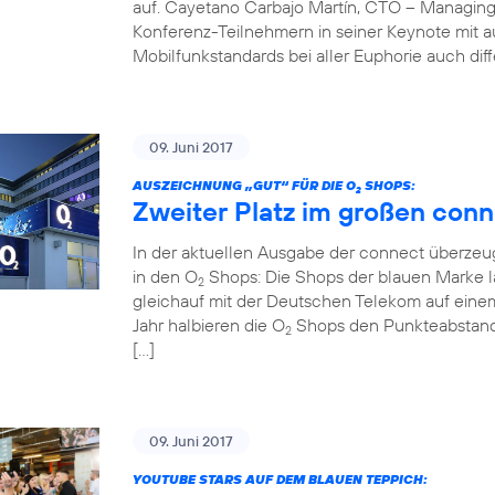
auf. Cayetano Carbajo Martín, CTO – Managing
Konferenz-Teilnehmern in seiner Keynote mit 
Mobilfunkstandards bei aller Euphorie auch diff
09. Juni 2017
AUSZEICHNUNG „GUT“ FÜR DIE O
SHOPS:
2
Zweiter Platz im großen conn
In der aktuellen Ausgabe der connect überzeug
in den O
Shops: Die Shops der blauen Marke la
2
gleichauf mit der Deutschen Telekom auf einem
Jahr halbieren die O
Shops den Punkteabstand z
2
[…]
09. Juni 2017
YOUTUBE STARS AUF DEM BLAUEN TEPPICH: