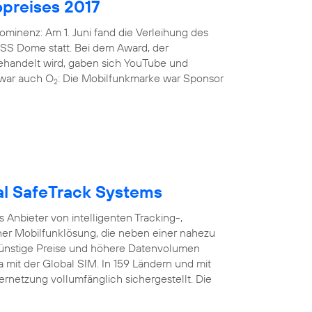
preises 2017
minenz: Am 1. Juni fand die Verleihung des
ISS Dome statt. Bei dem Award, der
gehandelt wird, gaben sich YouTube und
i war auch O
: Die Mobilfunkmarke war Sponsor
2
bal SafeTrack Systems
Anbieter von intelligenten Tracking-,
er Mobilfunklösung, die neben einer nahezu
nstige Preise und höhere Datenvolumen
a mit der Global SIM. In 159 Ländern und mit
ernetzung vollumfänglich sichergestellt. Die