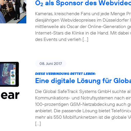
O
als Sponsor des Webvideo
2
Kameras, kreischende Fans und jede Menge Pro
diesjährigen Webvideopreises im Düsseldorfer 
mittlerweile als Oscar der Online-Generation 
Internet-Stars die Klinke in die Hand. Mit dabe
des Events und verlieh […]
08. Juni 2017
DIESE VERBINDUNG RETTET LEBEN:
Eine digitale Lösung für Glo
Die Global SafeTrack Systems GmbH suchte als 
Kommunikations- und Notrufsystemen nach ein
100-prozentigen GSM-Netzabdeckung auch gü
anbietet. Die passende Lösung bietet Telefónic
mehr als 550 Mobilfunknetzen ist die globale V
[…]