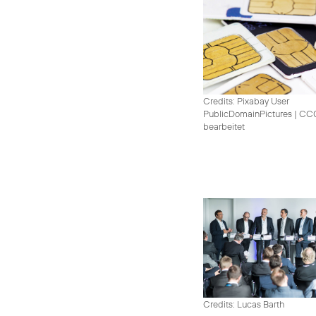
Credits: Pixabay User
PublicDomainPictures
|
CC0 
bearbeitet
Credits: Lucas Barth