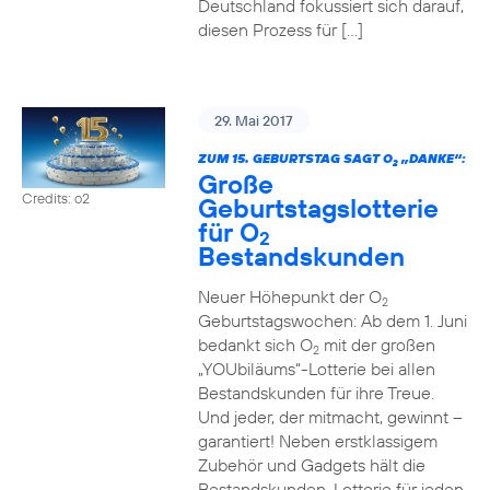
Deutschland fokussiert sich darauf,
diesen Prozess für […]
29. Mai 2017
ZUM 15. GEBURTSTAG SAGT O
„DANKE“:
2
Große
Credits: o2
Geburtstagslotterie
für O
2
Bestandskunden
Neuer Höhepunkt der O
2
Geburtstagswochen: Ab dem 1. Juni
bedankt sich O
mit der großen
2
„YOUbiläums“-Lotterie bei allen
Bestandskunden für ihre Treue.
Und jeder, der mitmacht, gewinnt –
garantiert! Neben erstklassigem
Zubehör und Gadgets hält die
Bestandskunden-Lotterie für jeden