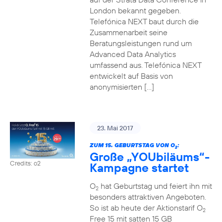
London bekannt gegeben.
Telefónica NEXT baut durch die
Zusammenarbeit seine
Beratungsleistungen rund um
Advanced Data Analytics
umfassend aus. Telefónica NEXT
entwickelt auf Basis von
anonymisierten […]
23. Mai 2017
ZUM 15. GEBURTSTAG VON O
:
2
Große „YOUbiläums“-
Credits: o2
Kampagne startet
O
hat Geburtstag und feiert ihn mit
2
besonders attraktiven Angeboten.
So ist ab heute der Aktionstarif O
2
Free 15 mit satten 15 GB