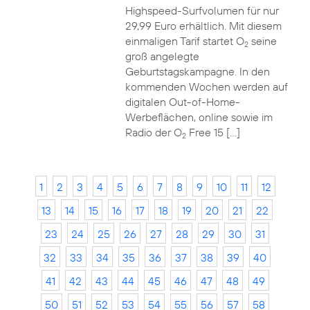
Highspeed-Surfvolumen für nur
29,99 Euro erhältlich. Mit diesem
einmaligen Tarif startet O
seine
2
groß angelegte
Geburtstagskampagne. In den
kommenden Wochen werden auf
digitalen Out-of-Home-
Werbeflächen, online sowie im
Radio der O
Free 15 […]
2
1
2
3
4
5
6
7
8
9
10
11
12
13
14
15
16
17
18
19
20
21
22
23
24
25
26
27
28
29
30
31
32
33
34
35
36
37
38
39
40
41
42
43
44
45
46
47
48
49
50
51
52
53
54
55
56
57
58