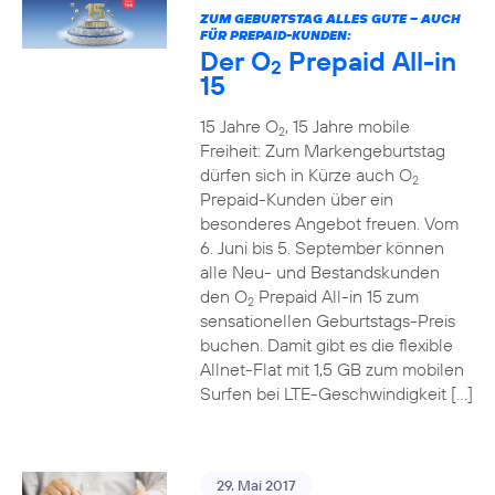
ZUM GEBURTSTAG ALLES GUTE – AUCH
FÜR PREPAID-KUNDEN:
Der O
Prepaid All-in
2
15
15 Jahre O
, 15 Jahre mobile
2
Freiheit: Zum Markengeburtstag
dürfen sich in Kürze auch O
2
Prepaid-Kunden über ein
besonderes Angebot freuen. Vom
6. Juni bis 5. September können
alle Neu- und Bestandskunden
den O
Prepaid All-in 15 zum
2
sensationellen Geburtstags-Preis
buchen. Damit gibt es die flexible
Allnet-Flat mit 1,5 GB zum mobilen
Surfen bei LTE-Geschwindigkeit […]
29. Mai 2017