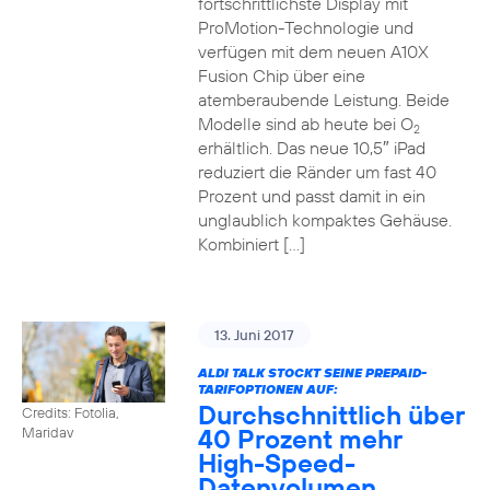
fortschrittlichste Display mit
ProMotion-Technologie und
verfügen mit dem neuen A10X
Fusion Chip über eine
atemberaubende Leistung. Beide
Modelle sind ab heute bei O
2
erhältlich. Das neue 10,5″ iPad
reduziert die Ränder um fast 40
Prozent und passt damit in ein
unglaublich kompaktes Gehäuse.
Kombiniert […]
13. Juni 2017
ALDI TALK STOCKT SEINE PREPAID-
TARIFOPTIONEN AUF:
Durchschnittlich über
Credits: Fotolia,
40 Prozent mehr
Maridav
High-Speed-
Datenvolumen