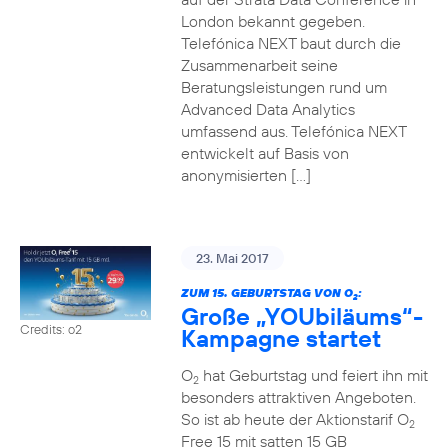
London bekannt gegeben.
Telefónica NEXT baut durch die
Zusammenarbeit seine
Beratungsleistungen rund um
Advanced Data Analytics
umfassend aus. Telefónica NEXT
entwickelt auf Basis von
anonymisierten […]
23. Mai 2017
ZUM 15. GEBURTSTAG VON O
:
2
Große „YOUbiläums“-
Credits: o2
Kampagne startet
O
hat Geburtstag und feiert ihn mit
2
besonders attraktiven Angeboten.
So ist ab heute der Aktionstarif O
2
Free 15 mit satten 15 GB