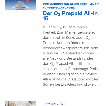
ZUM GEBURTSTAG ALLES GUTE – AUCH
FÜR PREPAID-KUNDEN:
Der O
Prepaid All-in
2
15
15 Jahre O
, 15 Jahre mobile
2
Freiheit: Zum Markengeburtstag
dürfen sich in Kürze auch O
2
Prepaid-Kunden über ein
besonderes Angebot freuen. Vom
6. Juni bis 5. September können
alle Neu- und Bestandskunden
den O
Prepaid All-in 15 zum
2
sensationellen Geburtstags-Preis
buchen. Damit gibt es die flexible
Allnet-Flat mit 1,5 GB zum mobilen
Surfen bei LTE-Geschwindigkeit […]
29. Mai 2017