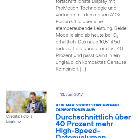
fortschrittlichste Display mit
ProMotion-Technologie und
verfügen mit dem neuen A10X
Fusion Chip über eine
atemberaubende Leistung. Beide
Modelle sind ab heute bei O
2
erhältlich. Das neue 10,5″ iPad
reduziert die Ränder um fast 40
Prozent und passt damit in ein
unglaublich kompaktes Gehäuse.
Kombiniert […]
13. Juni 2017
ALDI TALK STOCKT SEINE PREPAID-
TARIFOPTIONEN AUF:
Durchschnittlich über
Credits: Fotolia,
40 Prozent mehr
Maridav
High-Speed-
Datenvolumen