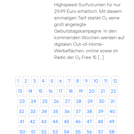
Highspeed-Surfvolumen für nur
29,99 Euro erhältlich. Mit diesem
einmaligen Tarif startet O
seine
2
groß angelegte
Geburtstagskampagne. In den
kommenden Wochen werden auf
digitalen Out-of-Home-
Werbeflächen, online sowie im
Radio der O
Free 15 […]
2
1
2
3
4
5
6
7
8
9
10
11
12
13
14
15
16
17
18
19
20
21
22
23
24
25
26
27
28
29
30
31
32
33
34
35
36
37
38
39
40
41
42
43
44
45
46
47
48
49
50
51
52
53
54
55
56
57
58