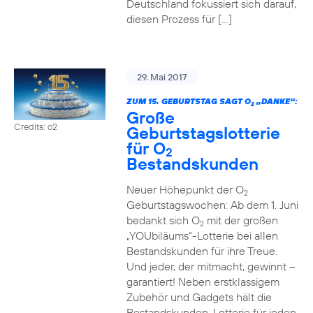
Deutschland fokussiert sich darauf,
diesen Prozess für […]
29. Mai 2017
ZUM 15. GEBURTSTAG SAGT O
„DANKE“:
2
Große
Credits: o2
Geburtstagslotterie
für O
2
Bestandskunden
Neuer Höhepunkt der O
2
Geburtstagswochen: Ab dem 1. Juni
bedankt sich O
mit der großen
2
„YOUbiläums“-Lotterie bei allen
Bestandskunden für ihre Treue.
Und jeder, der mitmacht, gewinnt –
garantiert! Neben erstklassigem
Zubehör und Gadgets hält die
Bestandskunden-Lotterie für jeden