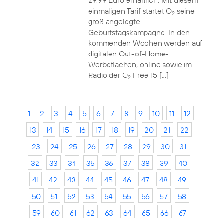
29,99 Euro erhältlich. Mit diesem
einmaligen Tarif startet O
seine
2
groß angelegte
Geburtstagskampagne. In den
kommenden Wochen werden auf
digitalen Out-of-Home-
Werbeflächen, online sowie im
Radio der O
Free 15 […]
2
1
2
3
4
5
6
7
8
9
10
11
12
13
14
15
16
17
18
19
20
21
22
23
24
25
26
27
28
29
30
31
32
33
34
35
36
37
38
39
40
41
42
43
44
45
46
47
48
49
50
51
52
53
54
55
56
57
58
59
60
61
62
63
64
65
66
67