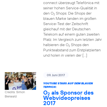
connect überzeugt Telefónica mit
seiner hohen Service-Qualität in
den O
Shops: Die Shops der
2
blauen Marke landen im großen
Service-Test der Zeitschrift
gleichauf mit der Deutschen
Telekom auf einem guten zweiten
Platz. Im Vergleich zum letzten Jahr
halbieren die O
Shops den
2
Punkteabstand zum Erstplatzierten
und holen in vielen der […]
09. Juni 2017
YOUTUBE STARS AUF DEM BLAUEN
TEPPICH:
O
als Sponsor des
Credits: Simon
2
Webvideopreises
Bierwald
2017