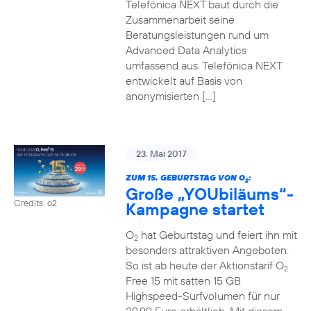
Telefónica NEXT baut durch die
Zusammenarbeit seine
Beratungsleistungen rund um
Advanced Data Analytics
umfassend aus. Telefónica NEXT
entwickelt auf Basis von
anonymisierten […]
23. Mai 2017
ZUM 15. GEBURTSTAG VON O
:
2
Große „YOUbiläums“-
Credits: o2
Kampagne startet
O
hat Geburtstag und feiert ihn mit
2
besonders attraktiven Angeboten.
So ist ab heute der Aktionstarif O
2
Free 15 mit satten 15 GB
Highspeed-Surfvolumen für nur