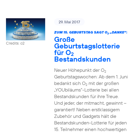
29. Mai 2017
ZUM 15. GEBURTSTAG SAGT O
„DANKE“:
2
Große
Credits: o2
Geburtstagslotterie
für O
2
Bestandskunden
Neuer Höhepunkt der O
2
Geburtstagswochen: Ab dem 1. Juni
bedankt sich O
mit der großen
2
„YOUbiläums“-Lotterie bei allen
Bestandskunden für ihre Treue.
Und jeder, der mitmacht, gewinnt –
garantiert! Neben erstklassigem
Zubehör und Gadgets hält die
Bestandskunden-Lotterie für jeden
15. Teilnehmer einen hochwertigen