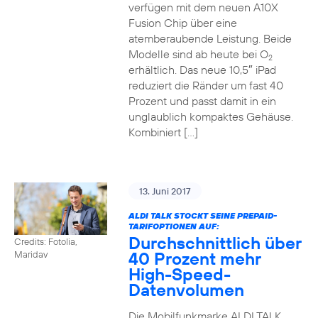
verfügen mit dem neuen A10X
Fusion Chip über eine
atemberaubende Leistung. Beide
Modelle sind ab heute bei O
2
erhältlich. Das neue 10,5″ iPad
reduziert die Ränder um fast 40
Prozent und passt damit in ein
unglaublich kompaktes Gehäuse.
Kombiniert […]
13. Juni 2017
ALDI TALK STOCKT SEINE PREPAID-
TARIFOPTIONEN AUF:
Durchschnittlich über
Credits: Fotolia,
40 Prozent mehr
Maridav
High-Speed-
Datenvolumen
Die Mobilfunkmarke ALDI TALK