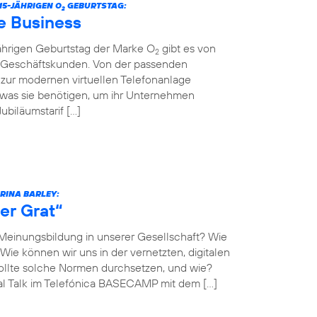
5-JÄHRIGEN O
GEBURTSTAG:
2
e Business
jährigen Geburtstag der Marke O
gibt es von
2
r Geschäftskunden. Von der passenden
n zur modernen virtuellen Telefonanlage
 was sie benötigen, um ihr Unternehmen
biläumstarif […]
ARINA BARLEY:
er Grat“
 Meinungsbildung in unserer Gesellschaft? Wie
Wie können wir uns in der vernetzten, digitalen
llte solche Normen durchsetzen, und wie?
al Talk im Telefónica BASECAMP mit dem […]