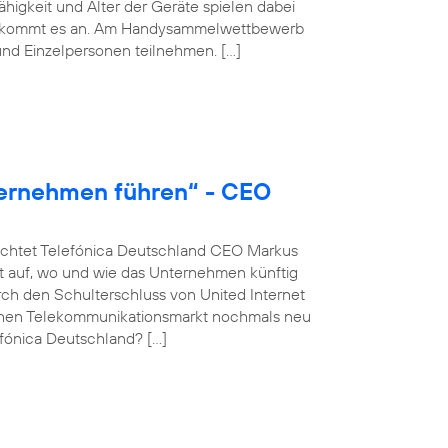
igkeit und Alter der Geräte spielen dabei
hmer kommt es an. Am Handysammelwettbewerb
nd Einzelpersonen teilnehmen. […]
ternehmen führen“ - CEO
euchtet Telefónica Deutschland CEO Markus
 auf, wo und wie das Unternehmen künftig
rch den Schulterschluss von United Internet
schen Telekommunikationsmarkt nochmals neu
fónica Deutschland? […]