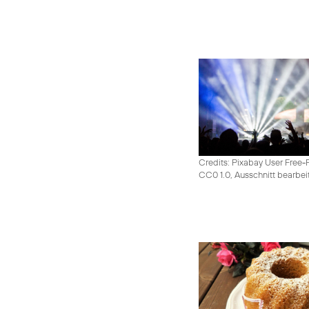
Credits: Pixabay User Free-
CC0 1.0, Ausschnitt bearbei