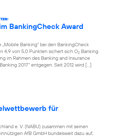
KTEN:
eim BankingCheck Award
ie „Mobile Banking“ bei den BankingCheck
 4,9 von 5,0 Punkten sichert sich O
Banking
2
ihung im Rahmen des Banking and Insurance
Banking 2017“ entgegen. Seit 2012 wird […]
elwettbewerb für
tschland e. V. (NABU) zusammen mit seinen
einnützigen AfB GmbH bundesweit dazu auf,