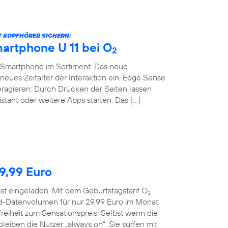
BT KOPFHÖRER SICHERN:
artphone U 11 bei O
2
-Smartphone im Sortiment. Das neue
neues Zeitalter der Interaktion ein. Edge Sense
teragieren: Durch Drücken der Seiten lassen
stant oder weitere Apps starten. Das […]
29,99 Euro
ist eingeladen. Mit dem Geburtstagstarif O
2
d-Datenvolumen für nur 29,99 Euro im Monat.
reiheit zum Sensationspreis. Selbst wenn die
eiben die Nutzer „always on“. Sie surfen mit