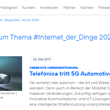
haltigkeit
Kunden
Investoren
Partner
Karriere
Presse
ws
Blogartikel
Archiv 2024
 zum Thema #Internet_der_Dinge 20
22. Mai 2017
VERNETZTE VERKEHRSFÜHRUNG:
Telefónica tritt 5G Automotiv
Ob vernetzt oder autonom – die Art und Weise, 
wandeln. Denn auch im Bereich der Mobilität füh
massiven Veränderungen. Zukünftig verfügen w
nrandalcarr
|
tet
innovative Kommunikations- und IoT-Lösungen
eine intelligente Straßennutzung voranzutreibe