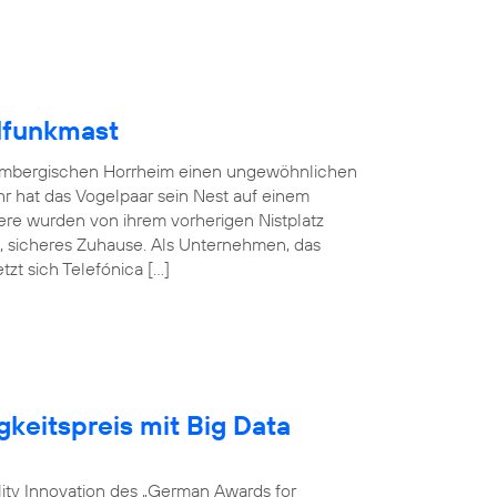
lfunkmast
embergischen Horrheim einen ungewöhnlichen
hr hat das Vogelpaar sein Nest auf einem
ere wurden von ihrem vorherigen Nistplatz
s, sicheres Zuhause. Als Unternehmen, das
zt sich Telefónica […]
gkeitspreis mit Big Data
ility Innovation des „German Awards for