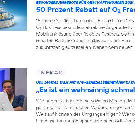
BESONDERE ANGEBOTE FÜR GESCHÄFTSKUNDEN ZUM 1
50 Prozent Rabatt auf O
Fre
2
15 Jahre O
– 15 Jahre mobile Freiheit: Zum 15-
2
O
Business besonders attraktive Angebote fü
2
Mobilfunklösung über flexibles Festnetz bis hi
erhalten Businesskunden alles aus einer Hand,
zukunftsfähig aufzustellen. Neben dem neuen Ju
16. Mai 2017
UDL DIGITAL TALK MIT SPD-GENERALSEKRETÄRIN KAT
„Es ist ein wahnsinnig schmal
Wie ändert sich durch die sozialen Medien die
geht die Politik mit diesen Veränderungen um? 
Welt auf Normen des Umgangs einigen? Wer so
Um diese Fragen entspann sich beim UdL Digit