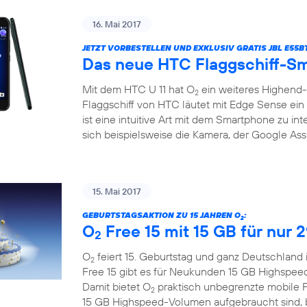
16. Mai 2017
JETZT VORBESTELLEN UND EXKLUSIV GRATIS JBL E55
Das neue HTC Flaggschiff-Sm
Mit dem HTC U 11 hat O
ein weiteres Highend
2
Flaggschiff von HTC läutet mit Edge Sense ein 
ist eine intuitive Art mit dem Smartphone zu in
sich beispielsweise die Kamera, der Google Assi
15. Mai 2017
GEBURTSTAGSAKTION ZU 15 JAHREN O
:
2
O
Free 15 mit 15 GB für nur 
2
O
feiert 15. Geburtstag und ganz Deutschland 
2
Free 15 gibt es für Neukunden 15 GB Highspee
Damit bietet O
praktisch unbegrenzte mobile F
2
15 GB Highspeed-Volumen aufgebraucht sind, bl