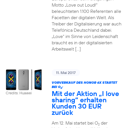
Motto „Love out Loud!“
beleuchteten 1.100 Referenten alle
Facetten der digitalen Welt. Als
Treiber der Digitalisierung war auch
Telefónica Deutschland dabei.
„Love“ im Sinne von Leidenschaft
braucht es in der digitalisierten
Arbeitswelt […]
11. Mai 2017
VORVERKAUF DES HONOR 6X STARTET
BEI O
:
2
Mit der Aktion „I love
Credits: Huawei
sharing“ erhalten
Kunden 30 EUR
zurück
Am 12. Mai startet bei O
der
2