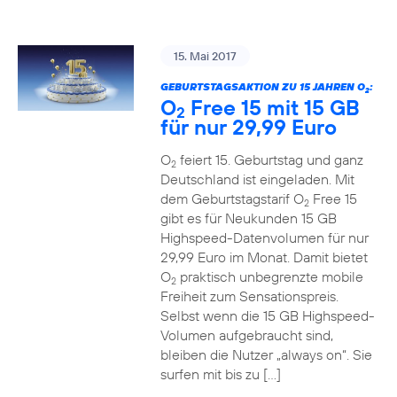
15. Mai 2017
GEBURTSTAGSAKTION ZU 15 JAHREN O
:
2
O
Free 15 mit 15 GB
2
für nur 29,99 Euro
O
feiert 15. Geburtstag und ganz
2
Deutschland ist eingeladen. Mit
dem Geburtstagstarif O
Free 15
2
gibt es für Neukunden 15 GB
Highspeed-Datenvolumen für nur
29,99 Euro im Monat. Damit bietet
O
praktisch unbegrenzte mobile
2
Freiheit zum Sensationspreis.
Selbst wenn die 15 GB Highspeed-
Volumen aufgebraucht sind,
bleiben die Nutzer „always on“. Sie
surfen mit bis zu […]