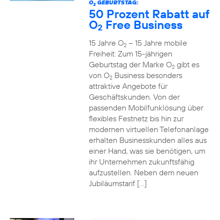
O
GEBURTSTAG:
2
50 Prozent Rabatt auf
O
Free Business
2
15 Jahre O
– 15 Jahre mobile
2
Freiheit: Zum 15-jährigen
Geburtstag der Marke O
gibt es
2
von O
Business besonders
2
attraktive Angebote für
Geschäftskunden. Von der
passenden Mobilfunklösung über
flexibles Festnetz bis hin zur
modernen virtuellen Telefonanlage
erhalten Businesskunden alles aus
einer Hand, was sie benötigen, um
ihr Unternehmen zukunftsfähig
aufzustellen. Neben dem neuen
Jubiläumstarif […]