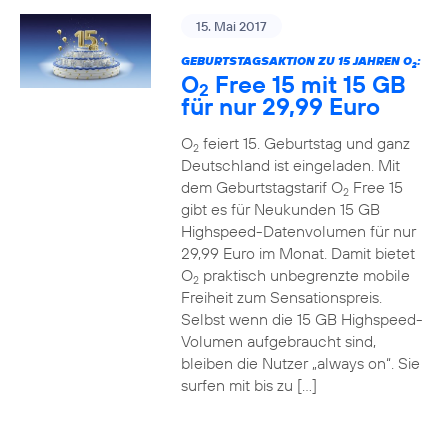
15. Mai 2017
GEBURTSTAGSAKTION ZU 15 JAHREN O
:
2
O
Free 15 mit 15 GB
2
für nur 29,99 Euro
O
feiert 15. Geburtstag und ganz
2
Deutschland ist eingeladen. Mit
dem Geburtstagstarif O
Free 15
2
gibt es für Neukunden 15 GB
Highspeed-Datenvolumen für nur
29,99 Euro im Monat. Damit bietet
O
praktisch unbegrenzte mobile
2
Freiheit zum Sensationspreis.
Selbst wenn die 15 GB Highspeed-
Volumen aufgebraucht sind,
bleiben die Nutzer „always on“. Sie
surfen mit bis zu […]