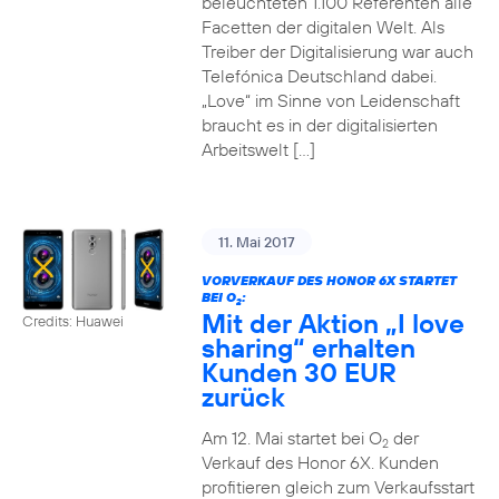
beleuchteten 1.100 Referenten alle
Facetten der digitalen Welt. Als
Treiber der Digitalisierung war auch
Telefónica Deutschland dabei.
„Love“ im Sinne von Leidenschaft
braucht es in der digitalisierten
Arbeitswelt […]
11. Mai 2017
VORVERKAUF DES HONOR 6X STARTET
BEI O
:
2
Mit der Aktion „I love
Credits: Huawei
sharing“ erhalten
Kunden 30 EUR
zurück
Am 12. Mai startet bei O
der
2
Verkauf des Honor 6X. Kunden
profitieren gleich zum Verkaufsstart