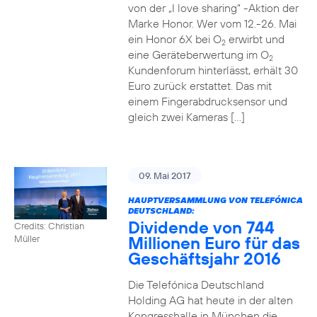
von der „I love sharing“ -Aktion der
Marke Honor. Wer vom 12.-26. Mai
ein Honor 6X bei O
erwirbt und
2
eine Geräteberwertung im O
2
Kundenforum hinterlässt, erhält 30
Euro zurück erstattet. Das mit
einem Fingerabdrucksensor und
gleich zwei Kameras […]
09. Mai 2017
HAUPTVERSAMMLUNG VON TELEFÓNICA
DEUTSCHLAND:
Dividende von 744
Credits: Christian
Millionen Euro für das
Müller
Geschäftsjahr 2016
Die Telefónica Deutschland
Holding AG hat heute in der alten
Kongresshalle in München die