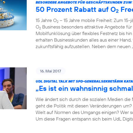
BESONDERE ANGEBOTE FÜR GESCHÄFTSKUNDEN ZUM 1
50 Prozent Rabatt auf O
Fre
2
15 Jahre O
– 15 Jahre mobile Freiheit: Zum 15-
2
O
Business besonders attraktive Angebote fü
2
Mobilfunklösung über flexibles Festnetz bis hi
erhalten Businesskunden alles aus einer Hand,
zukunftsfähig aufzustellen. Neben dem neuen Ju
16. Mai 2017
UDL DIGITAL TALK MIT SPD-GENERALSEKRETÄRIN KAT
„Es ist ein wahnsinnig schmal
Wie ändert sich durch die sozialen Medien die
geht die Politik mit diesen Veränderungen um? 
Welt auf Normen des Umgangs einigen? Wer so
Um diese Fragen entspann sich beim UdL Digit