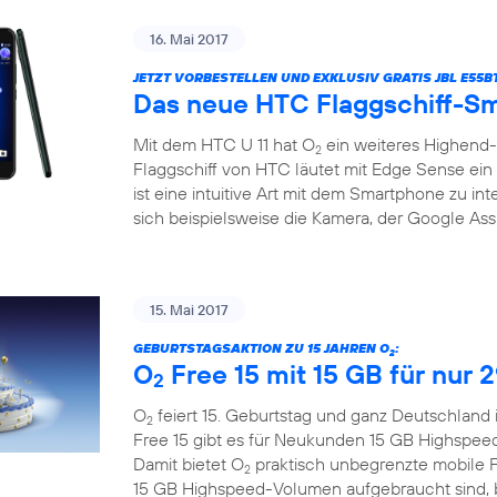
16. Mai 2017
JETZT VORBESTELLEN UND EXKLUSIV GRATIS JBL E55
Das neue HTC Flaggschiff-Sm
Mit dem HTC U 11 hat O
ein weiteres Highend
2
Flaggschiff von HTC läutet mit Edge Sense ein 
ist eine intuitive Art mit dem Smartphone zu in
sich beispielsweise die Kamera, der Google Assi
15. Mai 2017
GEBURTSTAGSAKTION ZU 15 JAHREN O
:
2
O
Free 15 mit 15 GB für nur 
2
O
feiert 15. Geburtstag und ganz Deutschland 
2
Free 15 gibt es für Neukunden 15 GB Highspee
Damit bietet O
praktisch unbegrenzte mobile F
2
15 GB Highspeed-Volumen aufgebraucht sind, bl