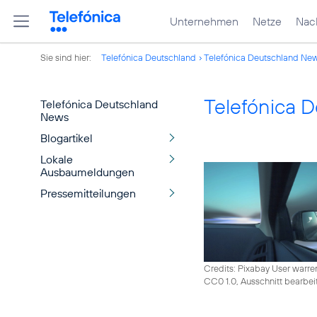
Unternehmen
Netze
Nach
Sie sind hier:
Telefónica Deutschland
Telefónica Deutschland Ne
Telefónica 
Telefónica Deutschland
News
Blogartikel
Lokale
Ausbaumeldungen
Pressemitteilungen
Credits: Pixabay User warre
CC0 1.0, Ausschnitt bearbei