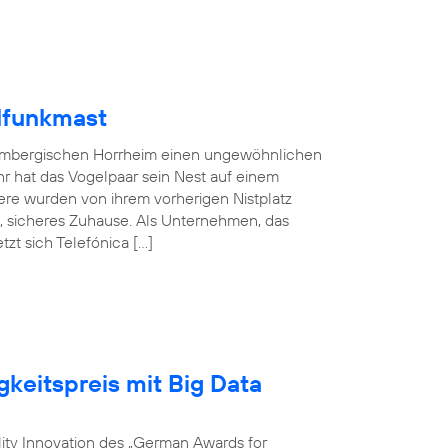
lfunkmast
embergischen Horrheim einen ungewöhnlichen
hr hat das Vogelpaar sein Nest auf einem
ere wurden von ihrem vorherigen Nistplatz
s, sicheres Zuhause. Als Unternehmen, das
zt sich Telefónica […]
gkeitspreis mit Big Data
ility Innovation des „German Awards for