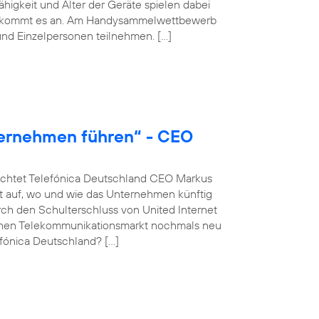
igkeit und Alter der Geräte spielen dabei
hmer kommt es an. Am Handysammelwettbewerb
nd Einzelpersonen teilnehmen. […]
ternehmen führen“ - CEO
euchtet Telefónica Deutschland CEO Markus
 auf, wo und wie das Unternehmen künftig
rch den Schulterschluss von United Internet
schen Telekommunikationsmarkt nochmals neu
fónica Deutschland? […]