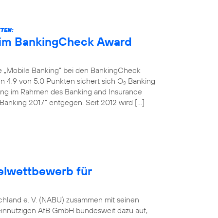
KTEN:
eim BankingCheck Award
ie „Mobile Banking“ bei den BankingCheck
 4,9 von 5,0 Punkten sichert sich O
Banking
2
ihung im Rahmen des Banking and Insurance
Banking 2017“ entgegen. Seit 2012 wird […]
elwettbewerb für
tschland e. V. (NABU) zusammen mit seinen
einnützigen AfB GmbH bundesweit dazu auf,