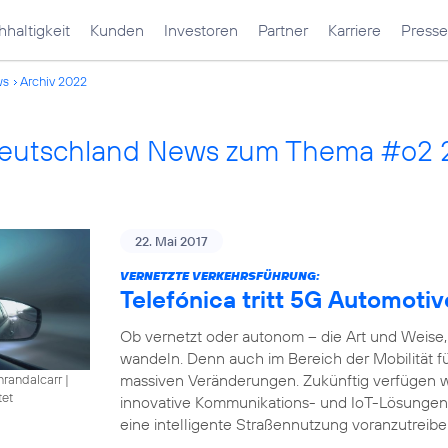
haltigkeit
Kunden
Investoren
Partner
Karriere
Presse
ws
Archiv 2022
Deutschland News zum Thema #o2
22. Mai 2017
VERNETZTE VERKEHRSFÜHRUNG:
Telefónica tritt 5G Automotiv
Ob vernetzt oder autonom – die Art und Weise, 
wandeln. Denn auch im Bereich der Mobilität füh
massiven Veränderungen. Zukünftig verfügen w
nrandalcarr
|
tet
innovative Kommunikations- und IoT-Lösungen
eine intelligente Straßennutzung voranzutreibe