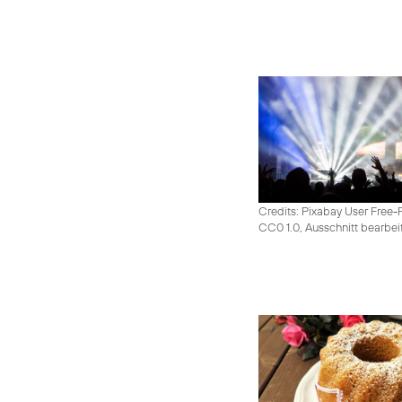
Credits: Pixabay User Free-
CC0 1.0, Ausschnitt bearbei