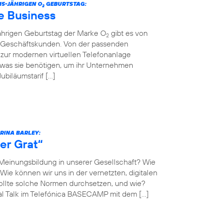
5-JÄHRIGEN O
GEBURTSTAG:
2
e Business
jährigen Geburtstag der Marke O
gibt es von
2
r Geschäftskunden. Von der passenden
n zur modernen virtuellen Telefonanlage
 was sie benötigen, um ihr Unternehmen
biläumstarif […]
ARINA BARLEY:
er Grat“
 Meinungsbildung in unserer Gesellschaft? Wie
Wie können wir uns in der vernetzten, digitalen
llte solche Normen durchsetzen, und wie?
al Talk im Telefónica BASECAMP mit dem […]