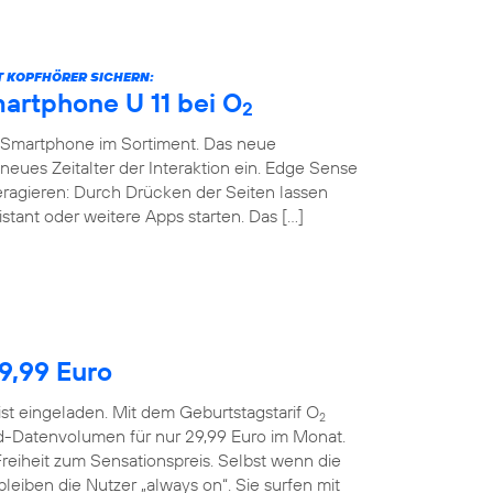
BT KOPFHÖRER SICHERN:
artphone U 11 bei O
2
-Smartphone im Sortiment. Das neue
neues Zeitalter der Interaktion ein. Edge Sense
teragieren: Durch Drücken der Seiten lassen
stant oder weitere Apps starten. Das […]
29,99 Euro
ist eingeladen. Mit dem Geburtstagstarif O
2
d-Datenvolumen für nur 29,99 Euro im Monat.
reiheit zum Sensationspreis. Selbst wenn die
eiben die Nutzer „always on“. Sie surfen mit