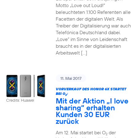
Motto „Love out Loud!“
beleuchteten 1.100 Referenten alle
Facetten der digitalen Welt. Als
Treiber der Digitalisierung war auch
Telefónica Deutschland dabei.
„Love“ im Sinne von Leidenschaft
braucht es in der digitalisierten
Arbeitswelt […]
11. Mai 2017
VORVERKAUF DES HONOR 6X STARTET
BEI O
:
2
Mit der Aktion „I love
Credits: Huawei
sharing“ erhalten
Kunden 30 EUR
zurück
Am 12. Mai startet bei O
der
2