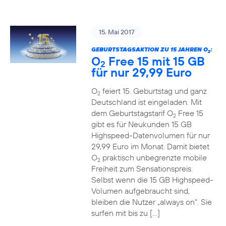
15. Mai 2017
GEBURTSTAGSAKTION ZU 15 JAHREN O
:
2
O
Free 15 mit 15 GB
2
für nur 29,99 Euro
O
feiert 15. Geburtstag und ganz
2
Deutschland ist eingeladen. Mit
dem Geburtstagstarif O
Free 15
2
gibt es für Neukunden 15 GB
Highspeed-Datenvolumen für nur
29,99 Euro im Monat. Damit bietet
O
praktisch unbegrenzte mobile
2
Freiheit zum Sensationspreis.
Selbst wenn die 15 GB Highspeed-
Volumen aufgebraucht sind,
bleiben die Nutzer „always on“. Sie
surfen mit bis zu […]