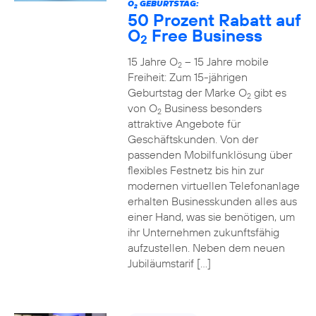
O
GEBURTSTAG:
2
50 Prozent Rabatt auf
O
Free Business
2
15 Jahre O
– 15 Jahre mobile
2
Freiheit: Zum 15-jährigen
Geburtstag der Marke O
gibt es
2
von O
Business besonders
2
attraktive Angebote für
Geschäftskunden. Von der
passenden Mobilfunklösung über
flexibles Festnetz bis hin zur
modernen virtuellen Telefonanlage
erhalten Businesskunden alles aus
einer Hand, was sie benötigen, um
ihr Unternehmen zukunftsfähig
aufzustellen. Neben dem neuen
Jubiläumstarif […]