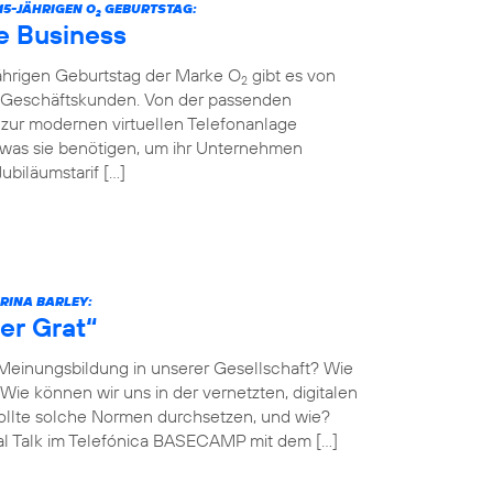
5-JÄHRIGEN O
GEBURTSTAG:
2
e Business
jährigen Geburtstag der Marke O
gibt es von
2
r Geschäftskunden. Von der passenden
n zur modernen virtuellen Telefonanlage
 was sie benötigen, um ihr Unternehmen
biläumstarif […]
ARINA BARLEY:
er Grat“
 Meinungsbildung in unserer Gesellschaft? Wie
Wie können wir uns in der vernetzten, digitalen
llte solche Normen durchsetzen, und wie?
al Talk im Telefónica BASECAMP mit dem […]