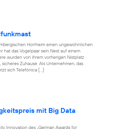
lfunkmast
embergischen Horrheim einen ungewöhnlichen
hr hat das Vogelpaar sein Nest auf einem
ere wurden von ihrem vorherigen Nistplatz
s, sicheres Zuhause. Als Unternehmen, das
zt sich Telefónica […]
gkeitspreis mit Big Data
ility Innovation des „German Awards for