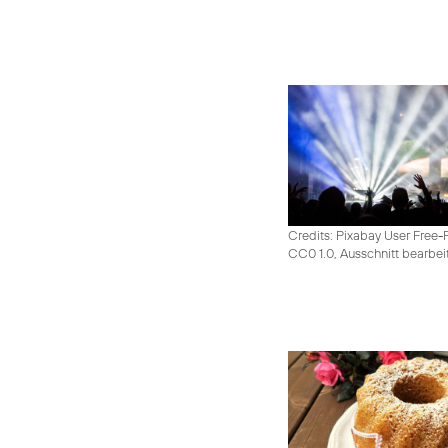
Credits: Pixabay User Free-
CC0 1.0, Ausschnitt bearbei