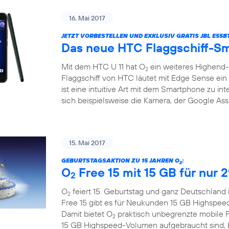
16. Mai 2017
JETZT VORBESTELLEN UND EXKLUSIV GRATIS JBL E55
Das neue HTC Flaggschiff-Sm
Mit dem HTC U 11 hat O
ein weiteres Highend
2
Flaggschiff von HTC läutet mit Edge Sense ein 
ist eine intuitive Art mit dem Smartphone zu in
sich beispielsweise die Kamera, der Google Assi
15. Mai 2017
GEBURTSTAGSAKTION ZU 15 JAHREN O
:
2
O
Free 15 mit 15 GB für nur 
2
O
feiert 15. Geburtstag und ganz Deutschland 
2
Free 15 gibt es für Neukunden 15 GB Highspee
Damit bietet O
praktisch unbegrenzte mobile F
2
15 GB Highspeed-Volumen aufgebraucht sind, bl