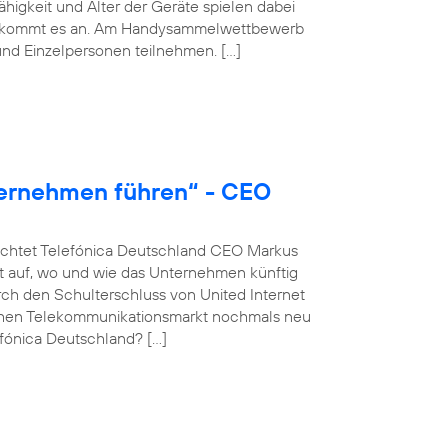
igkeit und Alter der Geräte spielen dabei
hmer kommt es an. Am Handysammelwettbewerb
nd Einzelpersonen teilnehmen. […]
ternehmen führen“ - CEO
euchtet Telefónica Deutschland CEO Markus
 auf, wo und wie das Unternehmen künftig
rch den Schulterschluss von United Internet
schen Telekommunikationsmarkt nochmals neu
fónica Deutschland? […]