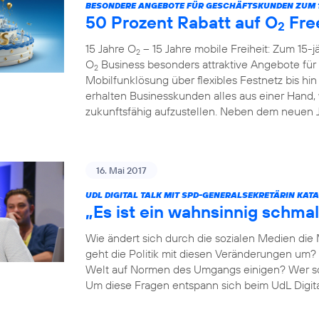
BESONDERE ANGEBOTE FÜR GESCHÄFTSKUNDEN ZUM 1
50 Prozent Rabatt auf O
Fre
2
15 Jahre O
– 15 Jahre mobile Freiheit: Zum 15-
2
O
Business besonders attraktive Angebote fü
2
Mobilfunklösung über flexibles Festnetz bis hi
erhalten Businesskunden alles aus einer Hand,
zukunftsfähig aufzustellen. Neben dem neuen Ju
16. Mai 2017
UDL DIGITAL TALK MIT SPD-GENERALSEKRETÄRIN KAT
„Es ist ein wahnsinnig schmal
Wie ändert sich durch die sozialen Medien die
geht die Politik mit diesen Veränderungen um? 
Welt auf Normen des Umgangs einigen? Wer so
Um diese Fragen entspann sich beim UdL Digit