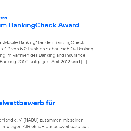
KTEN:
eim BankingCheck Award
ie „Mobile Banking“ bei den BankingCheck
 4,9 von 5,0 Punkten sichert sich O
Banking
2
ihung im Rahmen des Banking and Insurance
Banking 2017“ entgegen. Seit 2012 wird […]
elwettbewerb für
tschland e. V. (NABU) zusammen mit seinen
einnützigen AfB GmbH bundesweit dazu auf,