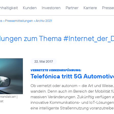
haltigkeit
Kunden
Investoren
Partner
Karriere
Presse
ws
Pressemitteilungen
Archiv 2021
ilungen zum Thema #Internet_der_
22. Mai 2017
VERNETZTE VERKEHRSFÜHRUNG:
Telefónica tritt 5G Automotiv
Ob vernetzt oder autonom – die Art und Weise, 
wandeln. Denn auch im Bereich der Mobilität füh
massiven Veränderungen. Zukünftig verfügen w
nrandalcarr
|
tet
innovative Kommunikations- und IoT-Lösungen
eine intelligente Straßennutzung voranzutreibe