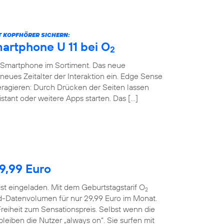
BT KOPFHÖRER SICHERN:
artphone U 11 bei O
2
-Smartphone im Sortiment. Das neue
neues Zeitalter der Interaktion ein. Edge Sense
teragieren: Durch Drücken der Seiten lassen
stant oder weitere Apps starten. Das […]
29,99 Euro
ist eingeladen. Mit dem Geburtstagstarif O
2
d-Datenvolumen für nur 29,99 Euro im Monat.
reiheit zum Sensationspreis. Selbst wenn die
eiben die Nutzer „always on“. Sie surfen mit