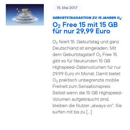
15. Mai 2017
GEBURTSTAGSAKTION ZU 15 JAHREN O
:
2
O
Free 15 mit 15 GB
2
für nur 29,99 Euro
O
feiert 15. Geburtstag und ganz
2
Deutschland ist eingeladen. Mit
dem Geburtstagstarif O
Free 15
2
gibt es für Neukunden 15 GB
Highspeed-Datenvolumen für nur
29,99 Euro im Monat. Damit bietet
O
praktisch unbegrenzte mobile
2
Freiheit zum Sensationspreis.
Selbst wenn die 15 GB Highspeed-
Volumen aufgebraucht sind,
bleiben die Nutzer „always on“. Sie
surfen mit bis zu […]