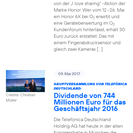
von der „I love sharing“ -Aktion der
Marke Honor. Wer vom 12.-26. Mai
ein Honor 6X bei O
erwirbt und
2
eine Geräteberwertung im O
2
Kundenforum hinterlässt, erhält 30
Euro zurück erstattet. Das mit
einem Fingerabdrucksensor und
gleich zwei Kameras […]
09. Mai 2017
HAUPTVERSAMMLUNG VON TELEFÓNICA
DEUTSCHLAND:
Dividende von 744
Credits: Christian
Millionen Euro für das
Müller
Geschäftsjahr 2016
Die Telefónica Deutschland
Holding AG hat heute in der alten
Kongresshalle in München die