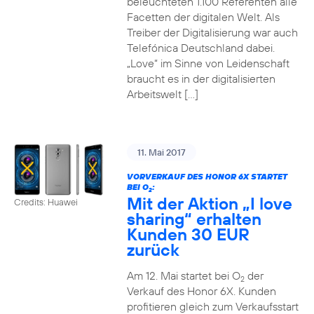
beleuchteten 1.100 Referenten alle
Facetten der digitalen Welt. Als
Treiber der Digitalisierung war auch
Telefónica Deutschland dabei.
„Love“ im Sinne von Leidenschaft
braucht es in der digitalisierten
Arbeitswelt […]
11. Mai 2017
VORVERKAUF DES HONOR 6X STARTET
BEI O
:
2
Mit der Aktion „I love
Credits: Huawei
sharing“ erhalten
Kunden 30 EUR
zurück
Am 12. Mai startet bei O
der
2
Verkauf des Honor 6X. Kunden
profitieren gleich zum Verkaufsstart