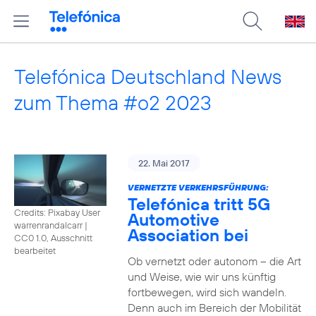
Telefónica Deutschland News
zum Thema #o2 2023
22. Mai 2017
VERNETZTE VERKEHRSFÜHRUNG:
Telefónica tritt 5G
Credits: Pixabay User
Automotive
warrenrandalcarr
|
Association bei
CC0 1.0, Ausschnitt
bearbeitet
Ob vernetzt oder autonom – die Art
und Weise, wie wir uns künftig
fortbewegen, wird sich wandeln.
Denn auch im Bereich der Mobilität