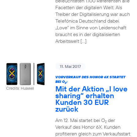
beleuchteten 1.100 Referenten alle
Facetten der digitalen Welt. Als
Treiber der Digitalisierung war auch
Telefónica Deutschland dabei.
„Love“ im Sinne von Leidenschaft
braucht es in der digitalisierten
Arbeitswelt […]
11. Mai 2017
VORVERKAUF DES HONOR 6X STARTET
BEI O
:
2
Mit der Aktion „I love
Credits: Huawei
sharing“ erhalten
Kunden 30 EUR
zurück
Am 12. Mai startet bei O
der
2
Verkauf des Honor 6X. Kunden
profitieren gleich zum Verkaufsstart