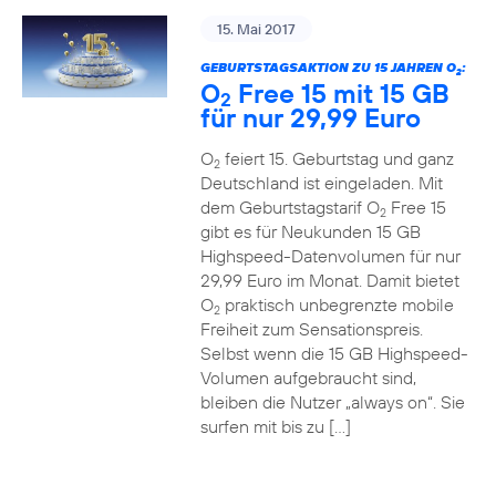
15. Mai 2017
GEBURTSTAGSAKTION ZU 15 JAHREN O
:
2
O
Free 15 mit 15 GB
2
für nur 29,99 Euro
O
feiert 15. Geburtstag und ganz
2
Deutschland ist eingeladen. Mit
dem Geburtstagstarif O
Free 15
2
gibt es für Neukunden 15 GB
Highspeed-Datenvolumen für nur
29,99 Euro im Monat. Damit bietet
O
praktisch unbegrenzte mobile
2
Freiheit zum Sensationspreis.
Selbst wenn die 15 GB Highspeed-
Volumen aufgebraucht sind,
bleiben die Nutzer „always on“. Sie
surfen mit bis zu […]