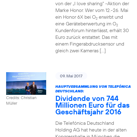
von der „I love sharing“ -Aktion der
Marke Honor. Wer vom 12.-26. Mai
ein Honor 6X bei O
erwirbt und
2
eine Geräteberwertung im O
2
Kundenforum hinterlässt, erhält 30
Euro zurück erstattet. Das mit
einem Fingerabdrucksensor und
gleich zwei Kameras […]
09. Mai 2017
HAUPTVERSAMMLUNG VON TELEFÓNICA
DEUTSCHLAND:
Dividende von 744
Credits: Christian
Millionen Euro für das
Müller
Geschäftsjahr 2016
Die Telefónica Deutschland
Holding AG hat heute in der alten
Kongresshalle in München die