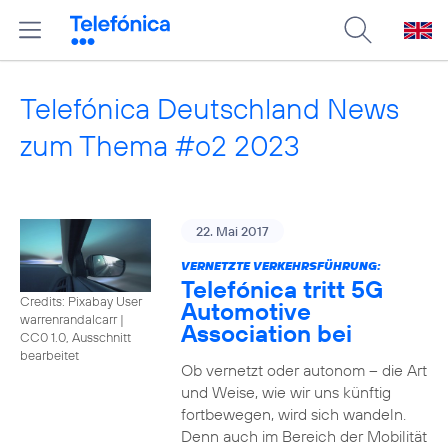
Telefónica Deutschland News
zum Thema #o2 2023
22. Mai 2017
VERNETZTE VERKEHRSFÜHRUNG:
Telefónica tritt 5G
Credits: Pixabay User
Automotive
warrenrandalcarr
|
Association bei
CC0 1.0, Ausschnitt
bearbeitet
Ob vernetzt oder autonom – die Art
und Weise, wie wir uns künftig
fortbewegen, wird sich wandeln.
Denn auch im Bereich der Mobilität