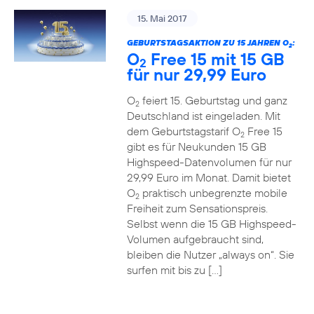
15. Mai 2017
GEBURTSTAGSAKTION ZU 15 JAHREN O
:
2
O
Free 15 mit 15 GB
2
für nur 29,99 Euro
O
feiert 15. Geburtstag und ganz
2
Deutschland ist eingeladen. Mit
dem Geburtstagstarif O
Free 15
2
gibt es für Neukunden 15 GB
Highspeed-Datenvolumen für nur
29,99 Euro im Monat. Damit bietet
O
praktisch unbegrenzte mobile
2
Freiheit zum Sensationspreis.
Selbst wenn die 15 GB Highspeed-
Volumen aufgebraucht sind,
bleiben die Nutzer „always on“. Sie
surfen mit bis zu […]