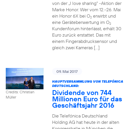
von der „I love sharing“ -Aktion der
Marke Honor. Wer vom 12.-26. Mai
ein Honor 6X bei O
erwirbt und
2
eine Geräteberwertung im O
2
Kundenforum hinterlässt, erhält 30
Euro zurück erstattet. Das mit
einem Fingerabdrucksensor und
gleich zwei Kameras […]
09. Mai 2017
HAUPTVERSAMMLUNG VON TELEFÓNICA
DEUTSCHLAND:
Dividende von 744
Credits: Christian
Millionen Euro für das
Müller
Geschäftsjahr 2016
Die Telefónica Deutschland
Holding AG hat heute in der alten
Kongresshalle in München die