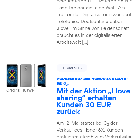
beleuchteten 1.100 Referenten alle
Facetten der digitalen Welt. Als
Treiber der Digitalisierung war auch
Telefónica Deutschland dabei.
„Love“ im Sinne von Leidenschaft
braucht es in der digitalisierten
Arbeitswelt […]
11. Mai 2017
VORVERKAUF DES HONOR 6X STARTET
BEI O
:
2
Mit der Aktion „I love
Credits: Huawei
sharing“ erhalten
Kunden 30 EUR
zurück
Am 12. Mai startet bei O
der
2
Verkauf des Honor 6X. Kunden
profitieren gleich zum Verkaufsstart