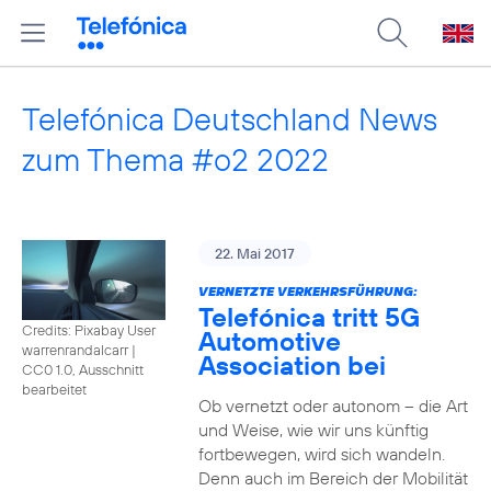
Telefónica Deutschland News
zum Thema #o2 2022
22. Mai 2017
VERNETZTE VERKEHRSFÜHRUNG:
Telefónica tritt 5G
Credits: Pixabay User
Automotive
warrenrandalcarr
|
Association bei
CC0 1.0, Ausschnitt
bearbeitet
Ob vernetzt oder autonom – die Art
und Weise, wie wir uns künftig
fortbewegen, wird sich wandeln.
Denn auch im Bereich der Mobilität