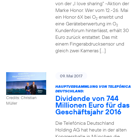
von der „I love sharing“ -Aktion der
Marke Honor. Wer vom 12.-26. Mai
ein Honor 6X bei O
erwirbt und
2
eine Geräteberwertung im O
2
Kundenforum hinterlässt, erhält 30
Euro zurück erstattet. Das mit
einem Fingerabdrucksensor und
gleich zwei Kameras […]
09. Mai 2017
HAUPTVERSAMMLUNG VON TELEFÓNICA
DEUTSCHLAND:
Dividende von 744
Credits: Christian
Millionen Euro für das
Müller
Geschäftsjahr 2016
Die Telefónica Deutschland
Holding AG hat heute in der alten
Kongresshalle in München die