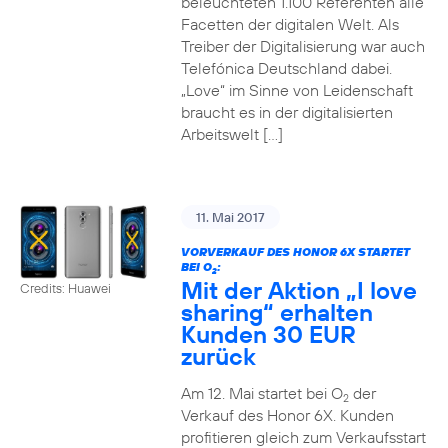
beleuchteten 1.100 Referenten alle
Facetten der digitalen Welt. Als
Treiber der Digitalisierung war auch
Telefónica Deutschland dabei.
„Love“ im Sinne von Leidenschaft
braucht es in der digitalisierten
Arbeitswelt […]
11. Mai 2017
VORVERKAUF DES HONOR 6X STARTET
BEI O
:
2
Mit der Aktion „I love
Credits: Huawei
sharing“ erhalten
Kunden 30 EUR
zurück
Am 12. Mai startet bei O
der
2
Verkauf des Honor 6X. Kunden
profitieren gleich zum Verkaufsstart