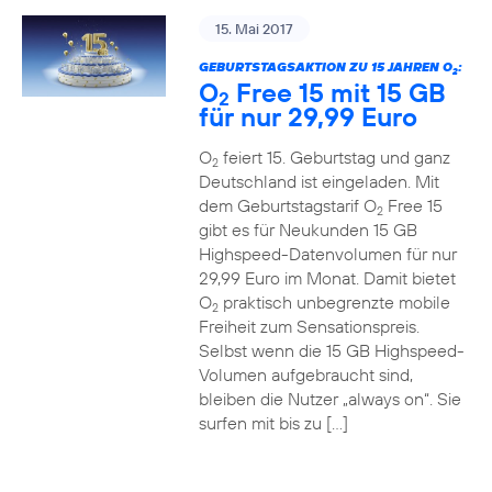
15. Mai 2017
GEBURTSTAGSAKTION ZU 15 JAHREN O
:
2
O
Free 15 mit 15 GB
2
für nur 29,99 Euro
O
feiert 15. Geburtstag und ganz
2
Deutschland ist eingeladen. Mit
dem Geburtstagstarif O
Free 15
2
gibt es für Neukunden 15 GB
Highspeed-Datenvolumen für nur
29,99 Euro im Monat. Damit bietet
O
praktisch unbegrenzte mobile
2
Freiheit zum Sensationspreis.
Selbst wenn die 15 GB Highspeed-
Volumen aufgebraucht sind,
bleiben die Nutzer „always on“. Sie
surfen mit bis zu […]