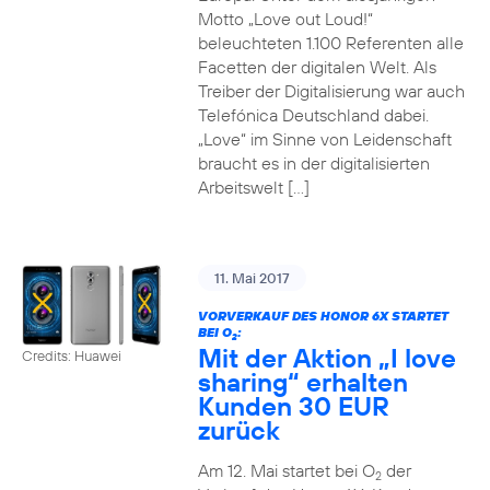
Motto „Love out Loud!“
beleuchteten 1.100 Referenten alle
Facetten der digitalen Welt. Als
Treiber der Digitalisierung war auch
Telefónica Deutschland dabei.
„Love“ im Sinne von Leidenschaft
braucht es in der digitalisierten
Arbeitswelt […]
11. Mai 2017
VORVERKAUF DES HONOR 6X STARTET
BEI O
:
2
Mit der Aktion „I love
Credits: Huawei
sharing“ erhalten
Kunden 30 EUR
zurück
Am 12. Mai startet bei O
der
2