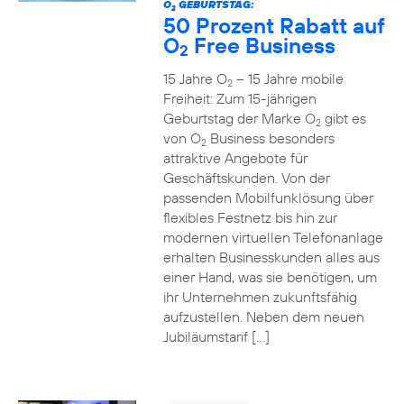
O
GEBURTSTAG:
2
50 Prozent Rabatt auf
O
Free Business
2
15 Jahre O
– 15 Jahre mobile
2
Freiheit: Zum 15-jährigen
Geburtstag der Marke O
gibt es
2
von O
Business besonders
2
attraktive Angebote für
Geschäftskunden. Von der
passenden Mobilfunklösung über
flexibles Festnetz bis hin zur
modernen virtuellen Telefonanlage
erhalten Businesskunden alles aus
einer Hand, was sie benötigen, um
ihr Unternehmen zukunftsfähig
aufzustellen. Neben dem neuen
Jubiläumstarif […]