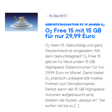
15. Mai 2017
GEBURTSTAGSAKTION ZU 15 JAHREN O
:
2
O
Free 15 mit 15 GB
2
für nur 29,99 Euro
O
feiert 15. Geburtstag und ganz
2
Deutschland ist eingeladen. Mit
dem Geburtstagstarif O
Free 15
2
gibt es für Neukunden 15 GB
Highspeed-Datenvolumen für nur
29,99 Euro im Monat. Damit bietet
O
praktisch unbegrenzte mobile
2
Freiheit zum Sensationspreis.
Selbst wenn die 15 GB Highspeed-
Volumen aufgebraucht sind,
bleiben die Nutzer „always on“. Sie
surfen mit bis zu […]