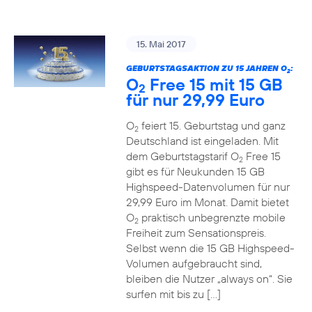
15. Mai 2017
GEBURTSTAGSAKTION ZU 15 JAHREN O
:
2
O
Free 15 mit 15 GB
2
für nur 29,99 Euro
O
feiert 15. Geburtstag und ganz
2
Deutschland ist eingeladen. Mit
dem Geburtstagstarif O
Free 15
2
gibt es für Neukunden 15 GB
Highspeed-Datenvolumen für nur
29,99 Euro im Monat. Damit bietet
O
praktisch unbegrenzte mobile
2
Freiheit zum Sensationspreis.
Selbst wenn die 15 GB Highspeed-
Volumen aufgebraucht sind,
bleiben die Nutzer „always on“. Sie
surfen mit bis zu […]