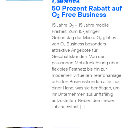
O
GEBURTSTAG:
2
50 Prozent Rabatt auf
O
Free Business
2
15 Jahre O
– 15 Jahre mobile
2
Freiheit: Zum 15-jährigen
Geburtstag der Marke O
gibt es
2
von O
Business besonders
2
attraktive Angebote für
Geschäftskunden. Von der
passenden Mobilfunklösung über
flexibles Festnetz bis hin zur
modernen virtuellen Telefonanlage
erhalten Businesskunden alles aus
einer Hand, was sie benötigen, um
ihr Unternehmen zukunftsfähig
aufzustellen. Neben dem neuen
Jubiläumstarif […]