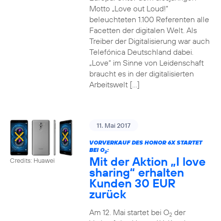
Motto „Love out Loud!“
beleuchteten 1.100 Referenten alle
Facetten der digitalen Welt. Als
Treiber der Digitalisierung war auch
Telefónica Deutschland dabei.
„Love“ im Sinne von Leidenschaft
braucht es in der digitalisierten
Arbeitswelt […]
11. Mai 2017
VORVERKAUF DES HONOR 6X STARTET
BEI O
:
2
Mit der Aktion „I love
Credits: Huawei
sharing“ erhalten
Kunden 30 EUR
zurück
Am 12. Mai startet bei O
der
2