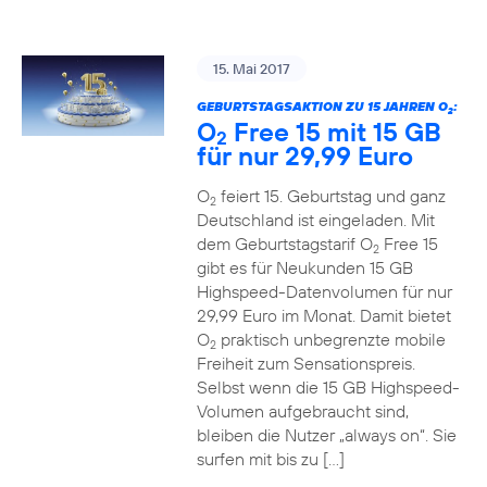
15. Mai 2017
GEBURTSTAGSAKTION ZU 15 JAHREN O
:
2
O
Free 15 mit 15 GB
2
für nur 29,99 Euro
O
feiert 15. Geburtstag und ganz
2
Deutschland ist eingeladen. Mit
dem Geburtstagstarif O
Free 15
2
gibt es für Neukunden 15 GB
Highspeed-Datenvolumen für nur
29,99 Euro im Monat. Damit bietet
O
praktisch unbegrenzte mobile
2
Freiheit zum Sensationspreis.
Selbst wenn die 15 GB Highspeed-
Volumen aufgebraucht sind,
bleiben die Nutzer „always on“. Sie
surfen mit bis zu […]