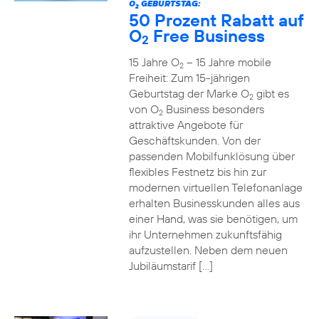
O
GEBURTSTAG:
2
50 Prozent Rabatt auf
O
Free Business
2
15 Jahre O
– 15 Jahre mobile
2
Freiheit: Zum 15-jährigen
Geburtstag der Marke O
gibt es
2
von O
Business besonders
2
attraktive Angebote für
Geschäftskunden. Von der
passenden Mobilfunklösung über
flexibles Festnetz bis hin zur
modernen virtuellen Telefonanlage
erhalten Businesskunden alles aus
einer Hand, was sie benötigen, um
ihr Unternehmen zukunftsfähig
aufzustellen. Neben dem neuen
Jubiläumstarif […]