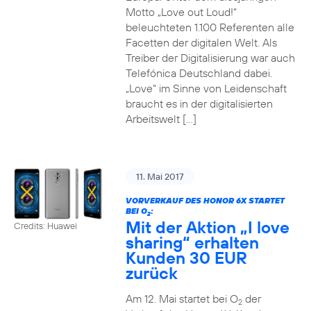
Motto „Love out Loud!“
beleuchteten 1.100 Referenten alle
Facetten der digitalen Welt. Als
Treiber der Digitalisierung war auch
Telefónica Deutschland dabei.
„Love“ im Sinne von Leidenschaft
braucht es in der digitalisierten
Arbeitswelt […]
11. Mai 2017
VORVERKAUF DES HONOR 6X STARTET
BEI O
:
2
Mit der Aktion „I love
Credits: Huawei
sharing“ erhalten
Kunden 30 EUR
zurück
Am 12. Mai startet bei O
der
2