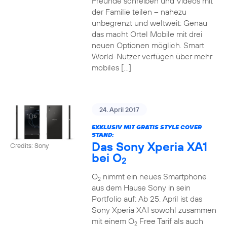
Freunde schreiben und Videos mit
der Familie teilen – nahezu
unbegrenzt und weltweit: Genau
das macht Ortel Mobile mit drei
neuen Optionen möglich. Smart
World-Nutzer verfügen über mehr
mobiles […]
24. April 2017
EXKLUSIV MIT GRATIS STYLE COVER
STAND:
Das Sony Xperia XA1
Credits: Sony
bei O
2
O
nimmt ein neues Smartphone
2
aus dem Hause Sony in sein
Portfolio auf: Ab 25. April ist das
Sony Xperia XA1 sowohl zusammen
mit einem O
Free Tarif als auch
2