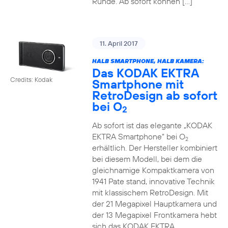
Runde. Ab sofort können […]
11. April 2017
HALB SMARTPHONE, HALB KAMERA:
Das KODAK EKTRA
Credits: Kodak
Smartphone mit
RetroDesign ab sofort
bei O
2
Ab sofort ist das elegante „KODAK
EKTRA Smartphone“ bei O
2
erhältlich. Der Hersteller kombiniert
bei diesem Modell, bei dem die
gleichnamige Kompaktkamera von
1941 Pate stand, innovative Technik
mit klassischem RetroDesign. Mit
der 21 Megapixel Hauptkamera und
der 13 Megapixel Frontkamera hebt
sich das KODAK EKTRA