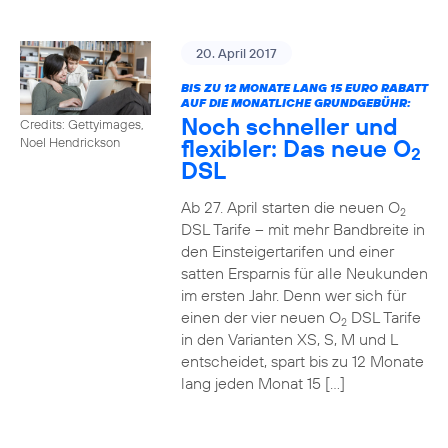
20. April 2017
BIS ZU 12 MONATE LANG 15 EURO RABATT
AUF DIE MONATLICHE GRUNDGEBÜHR:
Noch schneller und
Credits: Gettyimages,
flexibler: Das neue O
Noel Hendrickson
2
DSL
Ab 27. April starten die neuen O
2
DSL Tarife – mit mehr Bandbreite in
den Einsteigertarifen und einer
satten Ersparnis für alle Neukunden
im ersten Jahr. Denn wer sich für
einen der vier neuen O
DSL Tarife
2
in den Varianten XS, S, M und L
entscheidet, spart bis zu 12 Monate
lang jeden Monat 15 […]