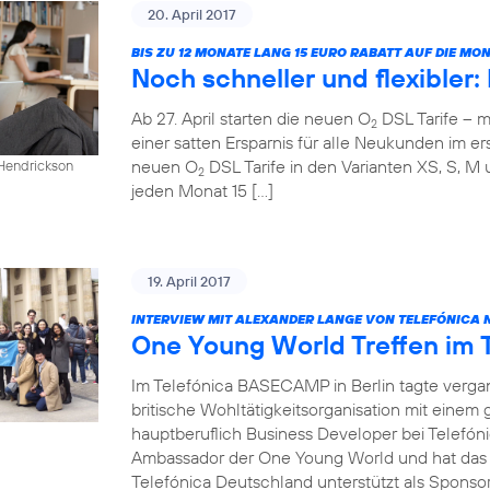
20. April 2017
BIS ZU 12 MONATE LANG 15 EURO RABATT AUF DIE M
Noch schneller und flexibler
Ab 27. April starten die neuen O
DSL Tarife – m
2
einer satten Ersparnis für alle Neukunden im ers
neuen O
DSL Tarife in den Varianten XS, S, M 
 Hendrickson
2
jeden Monat 15 […]
19. April 2017
INTERVIEW MIT ALEXANDER LANGE VON TELEFÓNICA 
One Young World Treffen im
Im Telefónica BASECAMP in Berlin tagte verg
britische Wohltätigkeitsorganisation mit einem
hauptberuflich Business Developer bei Telefóni
Ambassador der One Young World und hat das T
Telefónica Deutschland unterstützt als Sponsor 