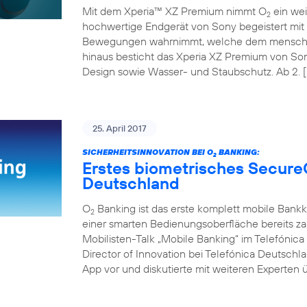
Mit dem Xperia™ XZ Premium nimmt O
ein wei
2
hochwertige Endgerät von Sony begeistert mit 
Bewegungen wahrnimmt, welche dem menschli
hinaus besticht das Xperia XZ Premium von So
Design sowie Wasser- und Staubschutz. Ab 2. [
25. April 2017
SICHERHEITSINNOVATION BEI O
BANKING:
2
Erstes biometrisches Secure
Deutschland
O
Banking ist das erste komplett mobile Bank
2
einer smarten Bedienungsoberfläche bereits z
Mobilisten-Talk „Mobile Banking“ im Telefóni
Director of Innovation bei Telefónica Deutschl
App vor und diskutierte mit weiteren Experten ü