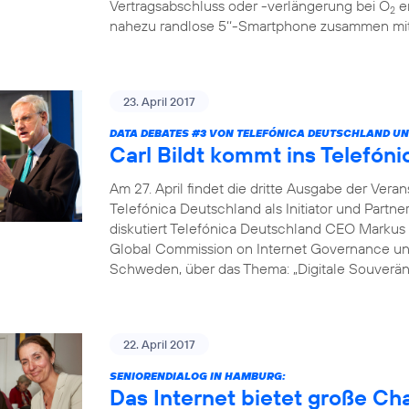
Vertragsabschluss oder -verlängerung bei O
er
2
nahezu randlose 5‘‘-Smartphone zusammen mit 
23. April 2017
DATA DEBATES
#3
VON TELEFÓNICA DEUTSCHLAND UN
Carl Bildt kommt ins Telef
Am 27. April findet die dritte Ausgabe der Vera
Telefónica Deutschland als Initiator und Partne
diskutiert Telefónica Deutschland CEO Markus 
Global Commission on Internet Governance un
Schweden, über das Thema: „Digitale Souveränit
22. April 2017
SENIORENDIALOG IN HAMBURG:
Das Internet bietet große C