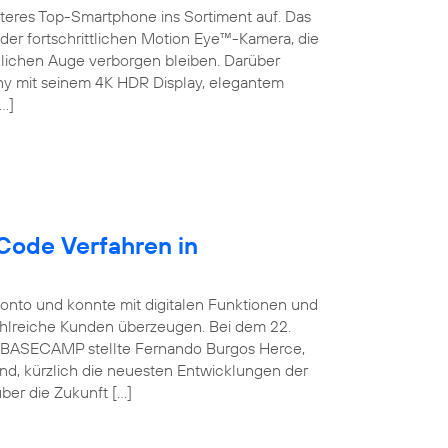
teres Top-Smartphone ins Sortiment auf. Das
der fortschrittlichen Motion Eye™-Kamera, die
chen Auge verborgen bleiben. Darüber
ny mit seinem 4K HDR Display, elegantem
…]
Code Verfahren in
konto und konnte mit digitalen Funktionen und
ahlreiche Kunden überzeugen. Bei dem 22.
ca BASECAMP stellte Fernando Burgos Herce,
and, kürzlich die neuesten Entwicklungen der
ber die Zukunft […]