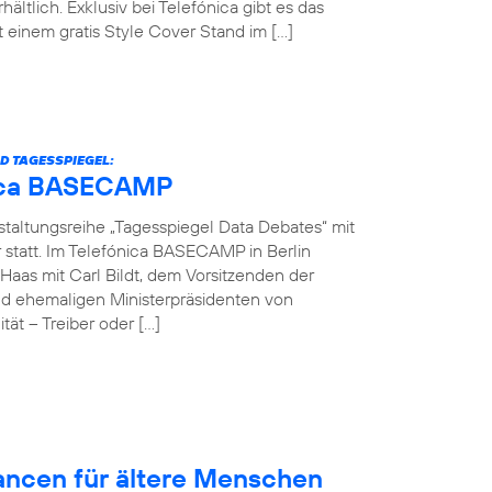
hältlich. Exklusiv bei Telefónica gibt es das
einem gratis Style Cover Stand im […]
D TAGESSPIEGEL:
ónica BASECAMP
nstaltungsreihe „Tagesspiegel Data Debates“ mit
r statt. Im Telefónica BASECAMP in Berlin
Haas mit Carl Bildt, dem Vorsitzenden der
d ehemaligen Ministerpräsidenten von
ät – Treiber oder […]
hancen für ältere Menschen