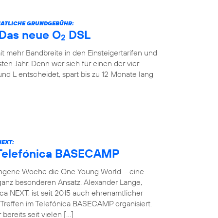
ONATLICHE GRUNDGEBÜHR:
: Das neue O
DSL
2
it mehr Bandbreite in den Einsteigertarifen und
ten Jahr. Denn wer sich für einen der vier
und L entscheidet, spart bis zu 12 Monate lang
NEXT:
 Telefónica BASECAMP
angene Woche die One Young World – eine
 ganz besonderen Ansatz. Alexander Lange,
ca NEXT, ist seit 2015 auch ehrenamtlicher
reffen im Telefónica BASECAMP organisiert.
bereits seit vielen […]