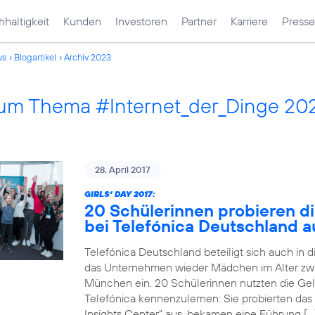
haltigkeit
Kunden
Investoren
Partner
Karriere
Presse
ws
Blogartikel
Archiv 2023
 zum Thema #Internet_der_Dinge 20
28. April 2017
GIRLS‘ DAY 2017:
20 Schülerinnen probieren di
bei Telefónica Deutschland a
Telefónica Deutschland beteiligt sich auch in 
das Unternehmen wieder Mädchen im Alter zwi
München ein. 20 Schülerinnen nutzten die Gele
Telefónica kennenzulernen: Sie probierten das
Insights Center“ aus, bekamen eine Führung […