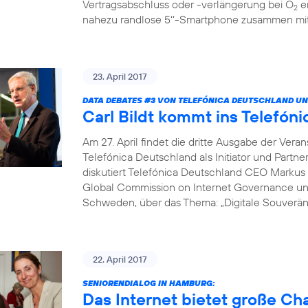
Vertragsabschluss oder -verlängerung bei O
er
2
nahezu randlose 5‘‘-Smartphone zusammen mit 
23. April 2017
DATA DEBATES
#3
VON TELEFÓNICA DEUTSCHLAND UN
Carl Bildt kommt ins Telef
Am 27. April findet die dritte Ausgabe der Vera
Telefónica Deutschland als Initiator und Partne
diskutiert Telefónica Deutschland CEO Markus 
Global Commission on Internet Governance un
Schweden, über das Thema: „Digitale Souveränit
22. April 2017
SENIORENDIALOG IN HAMBURG:
Das Internet bietet große C