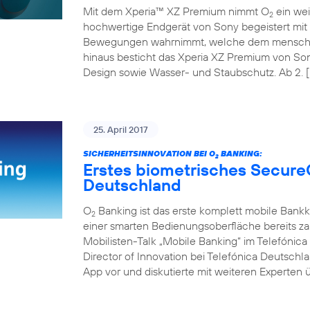
Mit dem Xperia™ XZ Premium nimmt O
ein wei
2
hochwertige Endgerät von Sony begeistert mit 
Bewegungen wahrnimmt, welche dem menschli
hinaus besticht das Xperia XZ Premium von So
Design sowie Wasser- und Staubschutz. Ab 2. [
25. April 2017
SICHERHEITSINNOVATION BEI O
BANKING:
2
Erstes biometrisches Secure
Deutschland
O
Banking ist das erste komplett mobile Bank
2
einer smarten Bedienungsoberfläche bereits z
Mobilisten-Talk „Mobile Banking“ im Telefóni
Director of Innovation bei Telefónica Deutschl
App vor und diskutierte mit weiteren Experten ü