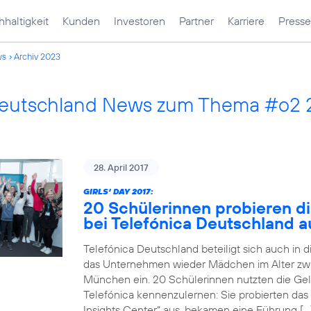
haltigkeit
Kunden
Investoren
Partner
Karriere
Presse
ws
Archiv 2023
Deutschland News zum Thema #o2
28. April 2017
GIRLS‘ DAY 2017:
20 Schülerinnen probieren di
bei Telefónica Deutschland a
Telefónica Deutschland beteiligt sich auch in 
das Unternehmen wieder Mädchen im Alter zwi
München ein. 20 Schülerinnen nutzten die Gele
Telefónica kennenzulernen: Sie probierten das
Insights Center“ aus, bekamen eine Führung […