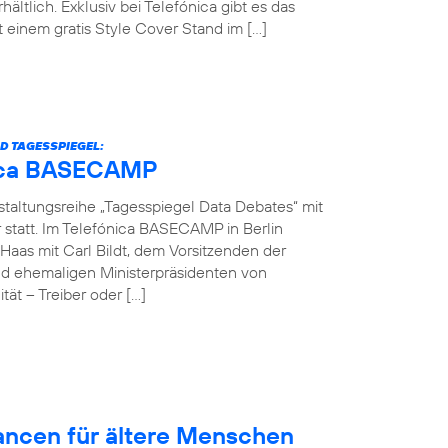
hältlich. Exklusiv bei Telefónica gibt es das
einem gratis Style Cover Stand im […]
D TAGESSPIEGEL:
ónica BASECAMP
nstaltungsreihe „Tagesspiegel Data Debates“ mit
r statt. Im Telefónica BASECAMP in Berlin
Haas mit Carl Bildt, dem Vorsitzenden der
d ehemaligen Ministerpräsidenten von
ät – Treiber oder […]
hancen für ältere Menschen