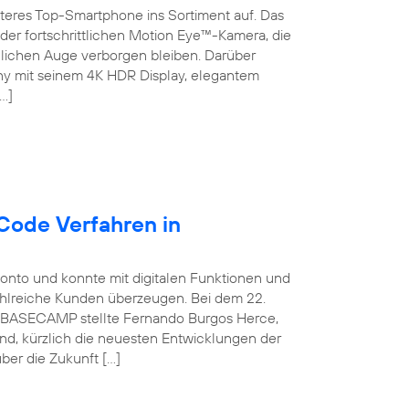
teres Top-Smartphone ins Sortiment auf. Das
der fortschrittlichen Motion Eye™-Kamera, die
chen Auge verborgen bleiben. Darüber
ny mit seinem 4K HDR Display, elegantem
…]
Code Verfahren in
konto und konnte mit digitalen Funktionen und
ahlreiche Kunden überzeugen. Bei dem 22.
ca BASECAMP stellte Fernando Burgos Herce,
and, kürzlich die neuesten Entwicklungen der
ber die Zukunft […]