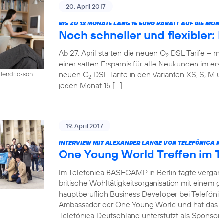
20. April 2017
BIS ZU 12 MONATE LANG 15 EURO RABATT AUF DIE M
Noch schneller und flexibler
Ab 27. April starten die neuen O
DSL Tarife – m
2
einer satten Ersparnis für alle Neukunden im ers
neuen O
DSL Tarife in den Varianten XS, S, M 
 Hendrickson
2
jeden Monat 15 […]
19. April 2017
INTERVIEW MIT ALEXANDER LANGE VON TELEFÓNICA 
One Young World Treffen im
Im Telefónica BASECAMP in Berlin tagte verg
britische Wohltätigkeitsorganisation mit einem
hauptberuflich Business Developer bei Telefóni
Ambassador der One Young World und hat das T
Telefónica Deutschland unterstützt als Sponsor 