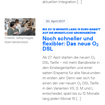
aktuellen Integration […]
20. April 2017
BIS ZU 12 MONATE LANG 15 EURO RABATT
AUF DIE MONATLICHE GRUNDGEBÜHR:
Noch schneller und
Credits: Gettyimages,
flexibler: Das neue O
Noel Hendrickson
2
DSL
Ab 27. April starten die neuen O
2
DSL Tarife – mit mehr Bandbreite in
den Einsteigertarifen und einer
satten Ersparnis für alle Neukunden
im ersten Jahr. Denn wer sich für
einen der vier neuen O
DSL Tarife
2
in den Varianten XS, S, M und L
entscheidet, spart bis zu 12 Monate
lang jeden Monat 15 […]