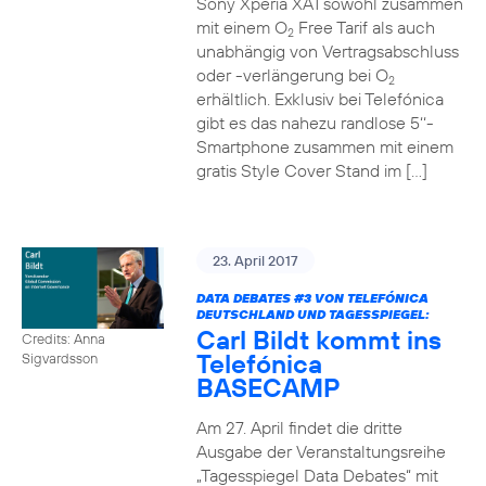
Sony Xperia XA1 sowohl zusammen
mit einem O
Free Tarif als auch
2
unabhängig von Vertragsabschluss
oder -verlängerung bei O
2
erhältlich. Exklusiv bei Telefónica
gibt es das nahezu randlose 5‘‘-
Smartphone zusammen mit einem
gratis Style Cover Stand im […]
23. April 2017
DATA DEBATES
#3
VON TELEFÓNICA
DEUTSCHLAND UND TAGESSPIEGEL:
Carl Bildt kommt ins
Credits: Anna
Telefónica
Sigvardsson
BASECAMP
Am 27. April findet die dritte
Ausgabe der Veranstaltungsreihe
„Tagesspiegel Data Debates“ mit