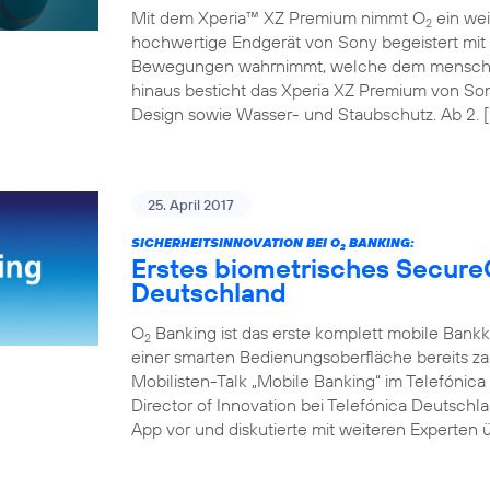
Mit dem Xperia™ XZ Premium nimmt O
ein wei
2
hochwertige Endgerät von Sony begeistert mit 
Bewegungen wahrnimmt, welche dem menschli
hinaus besticht das Xperia XZ Premium von So
Design sowie Wasser- und Staubschutz. Ab 2. [
25. April 2017
SICHERHEITSINNOVATION BEI O
BANKING:
2
Erstes biometrisches Secure
Deutschland
O
Banking ist das erste komplett mobile Bank
2
einer smarten Bedienungsoberfläche bereits z
Mobilisten-Talk „Mobile Banking“ im Telefóni
Director of Innovation bei Telefónica Deutschl
App vor und diskutierte mit weiteren Experten ü