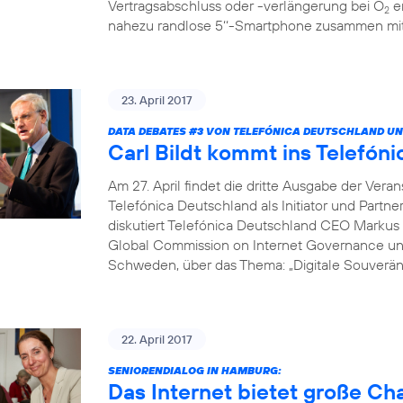
Vertragsabschluss oder -verlängerung bei O
er
2
nahezu randlose 5‘‘-Smartphone zusammen mit 
23. April 2017
DATA DEBATES
#3
VON TELEFÓNICA DEUTSCHLAND UN
Carl Bildt kommt ins Telef
Am 27. April findet die dritte Ausgabe der Vera
Telefónica Deutschland als Initiator und Partne
diskutiert Telefónica Deutschland CEO Markus 
Global Commission on Internet Governance un
Schweden, über das Thema: „Digitale Souveränit
22. April 2017
SENIORENDIALOG IN HAMBURG:
Das Internet bietet große C