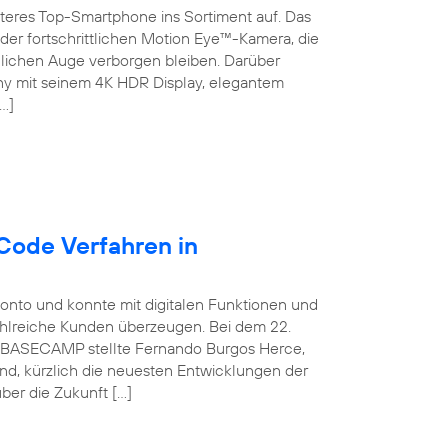
teres Top-Smartphone ins Sortiment auf. Das
der fortschrittlichen Motion Eye™-Kamera, die
chen Auge verborgen bleiben. Darüber
ny mit seinem 4K HDR Display, elegantem
…]
Code Verfahren in
konto und konnte mit digitalen Funktionen und
ahlreiche Kunden überzeugen. Bei dem 22.
ca BASECAMP stellte Fernando Burgos Herce,
and, kürzlich die neuesten Entwicklungen der
ber die Zukunft […]