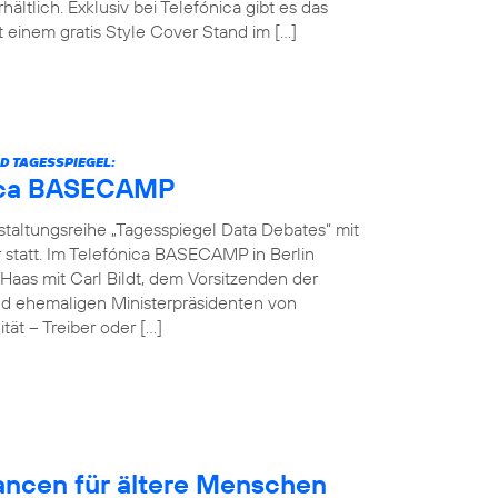
hältlich. Exklusiv bei Telefónica gibt es das
einem gratis Style Cover Stand im […]
D TAGESSPIEGEL:
ónica BASECAMP
nstaltungsreihe „Tagesspiegel Data Debates“ mit
r statt. Im Telefónica BASECAMP in Berlin
Haas mit Carl Bildt, dem Vorsitzenden der
d ehemaligen Ministerpräsidenten von
ät – Treiber oder […]
hancen für ältere Menschen