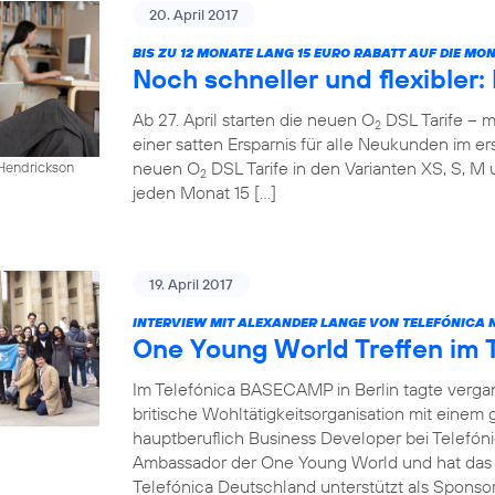
20. April 2017
BIS ZU 12 MONATE LANG 15 EURO RABATT AUF DIE M
Noch schneller und flexibler
Ab 27. April starten die neuen O
DSL Tarife – m
2
einer satten Ersparnis für alle Neukunden im ers
neuen O
DSL Tarife in den Varianten XS, S, M 
 Hendrickson
2
jeden Monat 15 […]
19. April 2017
INTERVIEW MIT ALEXANDER LANGE VON TELEFÓNICA 
One Young World Treffen im
Im Telefónica BASECAMP in Berlin tagte verg
britische Wohltätigkeitsorganisation mit einem
hauptberuflich Business Developer bei Telefóni
Ambassador der One Young World und hat das T
Telefónica Deutschland unterstützt als Sponsor 