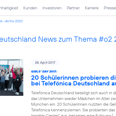
haltigkeit
Kunden
Investoren
Partner
Karriere
Presse
ws
Archiv 2023
Deutschland News zum Thema #o2
28. April 2017
GIRLS‘ DAY 2017:
20 Schülerinnen probieren di
bei Telefónica Deutschland a
Telefónica Deutschland beteiligt sich auch in 
das Unternehmen wieder Mädchen im Alter zwi
München ein. 20 Schülerinnen nutzten die Gele
Telefónica kennenzulernen: Sie probierten das
Insights Center“ aus, bekamen eine Führung […