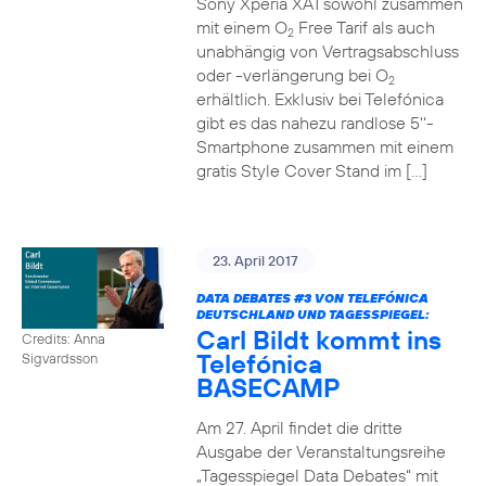
Sony Xperia XA1 sowohl zusammen
mit einem O
Free Tarif als auch
2
unabhängig von Vertragsabschluss
oder -verlängerung bei O
2
erhältlich. Exklusiv bei Telefónica
gibt es das nahezu randlose 5‘‘-
Smartphone zusammen mit einem
gratis Style Cover Stand im […]
23. April 2017
DATA DEBATES
#3
VON TELEFÓNICA
DEUTSCHLAND UND TAGESSPIEGEL:
Carl Bildt kommt ins
Credits: Anna
Telefónica
Sigvardsson
BASECAMP
Am 27. April findet die dritte
Ausgabe der Veranstaltungsreihe
„Tagesspiegel Data Debates“ mit