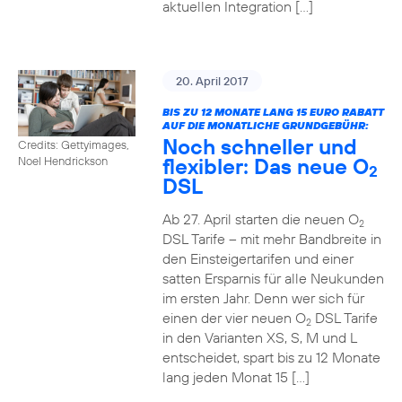
aktuellen Integration […]
20. April 2017
BIS ZU 12 MONATE LANG 15 EURO RABATT
AUF DIE MONATLICHE GRUNDGEBÜHR:
Noch schneller und
Credits: Gettyimages,
flexibler: Das neue O
Noel Hendrickson
2
DSL
Ab 27. April starten die neuen O
2
DSL Tarife – mit mehr Bandbreite in
den Einsteigertarifen und einer
satten Ersparnis für alle Neukunden
im ersten Jahr. Denn wer sich für
einen der vier neuen O
DSL Tarife
2
in den Varianten XS, S, M und L
entscheidet, spart bis zu 12 Monate
lang jeden Monat 15 […]