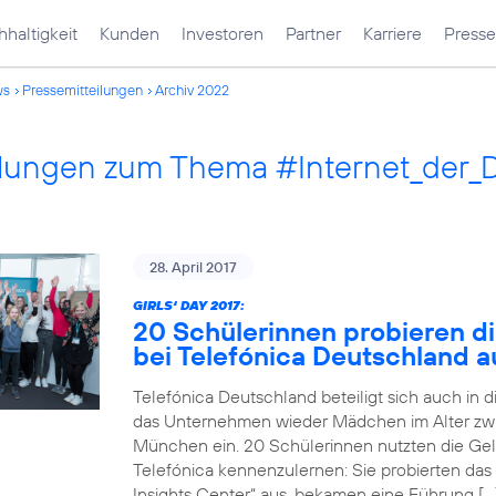
haltigkeit
Kunden
Investoren
Partner
Karriere
Presse
ws
Pressemitteilungen
Archiv 2022
ilungen zum Thema #Internet_der_
28. April 2017
GIRLS‘ DAY 2017:
20 Schülerinnen probieren di
bei Telefónica Deutschland a
Telefónica Deutschland beteiligt sich auch in 
das Unternehmen wieder Mädchen im Alter zwi
München ein. 20 Schülerinnen nutzten die Gele
Telefónica kennenzulernen: Sie probierten das
Insights Center“ aus, bekamen eine Führung […