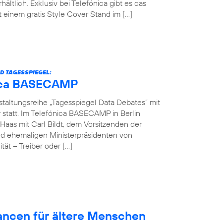
hältlich. Exklusiv bei Telefónica gibt es das
einem gratis Style Cover Stand im […]
D TAGESSPIEGEL:
ónica BASECAMP
nstaltungsreihe „Tagesspiegel Data Debates“ mit
r statt. Im Telefónica BASECAMP in Berlin
Haas mit Carl Bildt, dem Vorsitzenden der
d ehemaligen Ministerpräsidenten von
ät – Treiber oder […]
hancen für ältere Menschen