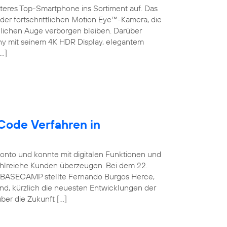
teres Top-Smartphone ins Sortiment auf. Das
der fortschrittlichen Motion Eye™-Kamera, die
chen Auge verborgen bleiben. Darüber
ny mit seinem 4K HDR Display, elegantem
…]
Code Verfahren in
konto und konnte mit digitalen Funktionen und
ahlreiche Kunden überzeugen. Bei dem 22.
ca BASECAMP stellte Fernando Burgos Herce,
and, kürzlich die neuesten Entwicklungen der
ber die Zukunft […]