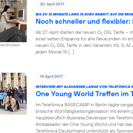
20. April 2017
BIS ZU 12 MONATE LANG 15 EURO RABATT AUF DIE M
Noch schneller und flexibler
Ab 27. April starten die neuen O
DSL Tarife – m
2
einer satten Ersparnis für alle Neukunden im ers
neuen O
DSL Tarife in den Varianten XS, S, M 
 Hendrickson
2
jeden Monat 15 […]
19. April 2017
INTERVIEW MIT ALEXANDER LANGE VON TELEFÓNICA 
One Young World Treffen im
Im Telefónica BASECAMP in Berlin tagte verg
britische Wohltätigkeitsorganisation mit einem
hauptberuflich Business Developer bei Telefóni
Ambassador der One Young World und hat das T
Telefónica Deutschland unterstützt als Sponsor 