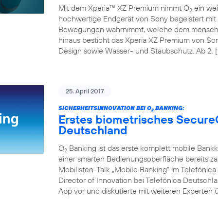
Mit dem Xperia™ XZ Premium nimmt O
ein wei
2
hochwertige Endgerät von Sony begeistert mit 
Bewegungen wahrnimmt, welche dem menschli
hinaus besticht das Xperia XZ Premium von So
Design sowie Wasser- und Staubschutz. Ab 2. [
25. April 2017
SICHERHEITSINNOVATION BEI O
BANKING:
2
Erstes biometrisches Secure
Deutschland
O
Banking ist das erste komplett mobile Bank
2
einer smarten Bedienungsoberfläche bereits z
Mobilisten-Talk „Mobile Banking“ im Telefóni
Director of Innovation bei Telefónica Deutschl
App vor und diskutierte mit weiteren Experten ü