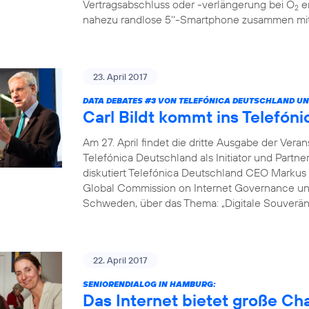
Vertragsabschluss oder -verlängerung bei O
er
2
nahezu randlose 5‘‘-Smartphone zusammen mit 
23. April 2017
DATA DEBATES
#3
VON TELEFÓNICA DEUTSCHLAND UN
Carl Bildt kommt ins Telef
Am 27. April findet die dritte Ausgabe der Vera
Telefónica Deutschland als Initiator und Partne
diskutiert Telefónica Deutschland CEO Markus 
Global Commission on Internet Governance un
Schweden, über das Thema: „Digitale Souveränit
22. April 2017
SENIORENDIALOG IN HAMBURG:
Das Internet bietet große C