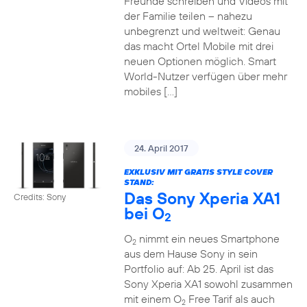
Freunde schreiben und Videos mit
der Familie teilen – nahezu
unbegrenzt und weltweit: Genau
das macht Ortel Mobile mit drei
neuen Optionen möglich. Smart
World-Nutzer verfügen über mehr
mobiles […]
24. April 2017
EXKLUSIV MIT GRATIS STYLE COVER
STAND:
Das Sony Xperia XA1
Credits: Sony
bei O
2
O
nimmt ein neues Smartphone
2
aus dem Hause Sony in sein
Portfolio auf: Ab 25. April ist das
Sony Xperia XA1 sowohl zusammen
mit einem O
Free Tarif als auch
2