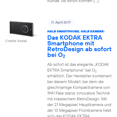
Runde. Ab sofort können […]
11. April 2017
HALB SMARTPHONE, HALB KAMERA:
Das KODAK EKTRA
Credits: Kodak
Smartphone mit
RetroDesign ab sofort
bei O
2
Ab sofort ist das elegante „KODAK
EKTRA Smartphone“ bei O
2
erhältlich. Der Hersteller kombiniert
bei diesem Modell, bei dem die
gleichnamige Kompaktkamera von
1941 Pate stand, innovative Technik
mit klassischem RetroDesign. Mit
der 21 Megapixel Hauptkamera und
der 13 Megapixel Frontkamera hebt
sich das KODAK EKTRA