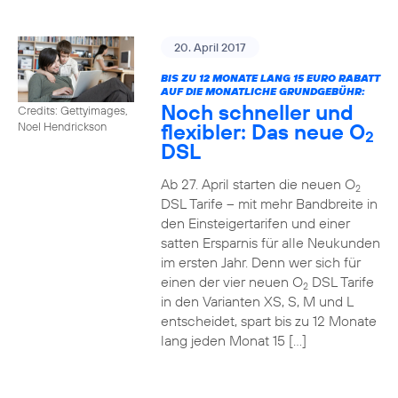
20. April 2017
BIS ZU 12 MONATE LANG 15 EURO RABATT
AUF DIE MONATLICHE GRUNDGEBÜHR:
Noch schneller und
Credits: Gettyimages,
flexibler: Das neue O
Noel Hendrickson
2
DSL
Ab 27. April starten die neuen O
2
DSL Tarife – mit mehr Bandbreite in
den Einsteigertarifen und einer
satten Ersparnis für alle Neukunden
im ersten Jahr. Denn wer sich für
einen der vier neuen O
DSL Tarife
2
in den Varianten XS, S, M und L
entscheidet, spart bis zu 12 Monate
lang jeden Monat 15 […]