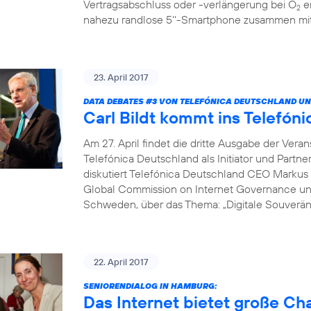
Vertragsabschluss oder -verlängerung bei O
er
2
nahezu randlose 5‘‘-Smartphone zusammen mit 
23. April 2017
DATA DEBATES
#3
VON TELEFÓNICA DEUTSCHLAND UN
Carl Bildt kommt ins Telef
Am 27. April findet die dritte Ausgabe der Vera
Telefónica Deutschland als Initiator und Partne
diskutiert Telefónica Deutschland CEO Markus 
Global Commission on Internet Governance un
Schweden, über das Thema: „Digitale Souveränit
22. April 2017
SENIORENDIALOG IN HAMBURG:
Das Internet bietet große C