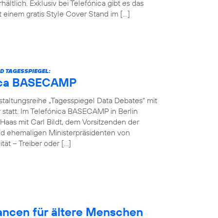
hältlich. Exklusiv bei Telefónica gibt es das
einem gratis Style Cover Stand im […]
D TAGESSPIEGEL:
ónica BASECAMP
nstaltungsreihe „Tagesspiegel Data Debates“ mit
r statt. Im Telefónica BASECAMP in Berlin
Haas mit Carl Bildt, dem Vorsitzenden der
d ehemaligen Ministerpräsidenten von
ät – Treiber oder […]
hancen für ältere Menschen