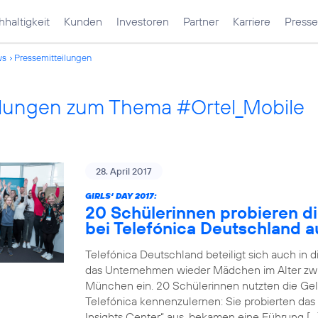
haltigkeit
Kunden
Investoren
Partner
Karriere
Presse
ws
Pressemitteilungen
ilungen zum Thema #Ortel_Mobile
28. April 2017
GIRLS‘ DAY 2017:
20 Schülerinnen probieren di
bei Telefónica Deutschland a
Telefónica Deutschland beteiligt sich auch in 
das Unternehmen wieder Mädchen im Alter zwi
München ein. 20 Schülerinnen nutzten die Gele
Telefónica kennenzulernen: Sie probierten das
Insights Center“ aus, bekamen eine Führung […