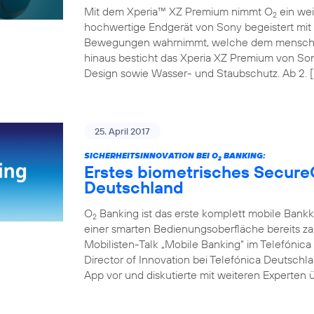
Mit dem Xperia™ XZ Premium nimmt O
ein wei
2
hochwertige Endgerät von Sony begeistert mit 
Bewegungen wahrnimmt, welche dem menschli
hinaus besticht das Xperia XZ Premium von So
Design sowie Wasser- und Staubschutz. Ab 2. [
25. April 2017
SICHERHEITSINNOVATION BEI O
BANKING:
2
Erstes biometrisches Secure
Deutschland
O
Banking ist das erste komplett mobile Bank
2
einer smarten Bedienungsoberfläche bereits z
Mobilisten-Talk „Mobile Banking“ im Telefóni
Director of Innovation bei Telefónica Deutschl
App vor und diskutierte mit weiteren Experten ü