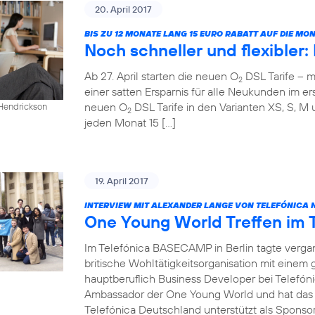
20. April 2017
BIS ZU 12 MONATE LANG 15 EURO RABATT AUF DIE M
Noch schneller und flexibler
Ab 27. April starten die neuen O
DSL Tarife – m
2
einer satten Ersparnis für alle Neukunden im ers
neuen O
DSL Tarife in den Varianten XS, S, M 
 Hendrickson
2
jeden Monat 15 […]
19. April 2017
INTERVIEW MIT ALEXANDER LANGE VON TELEFÓNICA 
One Young World Treffen im
Im Telefónica BASECAMP in Berlin tagte verg
britische Wohltätigkeitsorganisation mit einem
hauptberuflich Business Developer bei Telefóni
Ambassador der One Young World und hat das T
Telefónica Deutschland unterstützt als Sponsor 