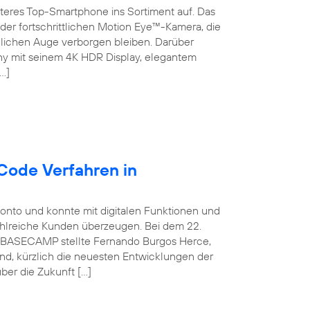
teres Top-Smartphone ins Sortiment auf. Das
der fortschrittlichen Motion Eye™-Kamera, die
chen Auge verborgen bleiben. Darüber
ny mit seinem 4K HDR Display, elegantem
…]
Code Verfahren in
konto und konnte mit digitalen Funktionen und
ahlreiche Kunden überzeugen. Bei dem 22.
ca BASECAMP stellte Fernando Burgos Herce,
and, kürzlich die neuesten Entwicklungen der
ber die Zukunft […]