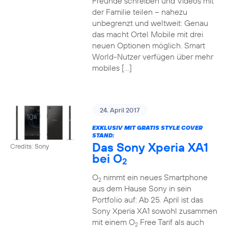
Freunde schreiben und Videos mit
der Familie teilen – nahezu
unbegrenzt und weltweit: Genau
das macht Ortel Mobile mit drei
neuen Optionen möglich. Smart
World-Nutzer verfügen über mehr
mobiles […]
24. April 2017
EXKLUSIV MIT GRATIS STYLE COVER
STAND:
Das Sony Xperia XA1
Credits: Sony
bei O
2
O
nimmt ein neues Smartphone
2
aus dem Hause Sony in sein
Portfolio auf: Ab 25. April ist das
Sony Xperia XA1 sowohl zusammen
mit einem O
Free Tarif als auch
2