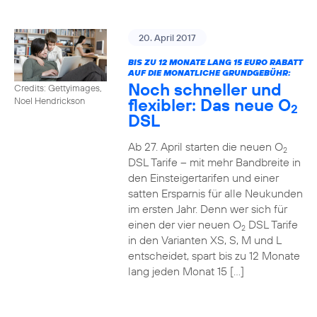
20. April 2017
BIS ZU 12 MONATE LANG 15 EURO RABATT
AUF DIE MONATLICHE GRUNDGEBÜHR:
Noch schneller und
Credits: Gettyimages,
flexibler: Das neue O
Noel Hendrickson
2
DSL
Ab 27. April starten die neuen O
2
DSL Tarife – mit mehr Bandbreite in
den Einsteigertarifen und einer
satten Ersparnis für alle Neukunden
im ersten Jahr. Denn wer sich für
einen der vier neuen O
DSL Tarife
2
in den Varianten XS, S, M und L
entscheidet, spart bis zu 12 Monate
lang jeden Monat 15 […]