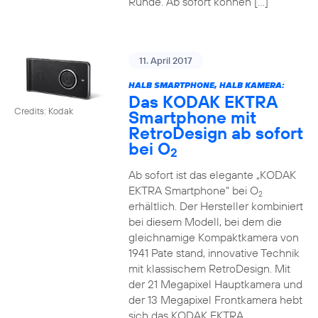
Runde. Ab sofort können […]
11. April 2017
HALB SMARTPHONE, HALB KAMERA:
Das KODAK EKTRA
Credits: Kodak
Smartphone mit
RetroDesign ab sofort
bei O
2
Ab sofort ist das elegante „KODAK
EKTRA Smartphone“ bei O
2
erhältlich. Der Hersteller kombiniert
bei diesem Modell, bei dem die
gleichnamige Kompaktkamera von
1941 Pate stand, innovative Technik
mit klassischem RetroDesign. Mit
der 21 Megapixel Hauptkamera und
der 13 Megapixel Frontkamera hebt
sich das KODAK EKTRA