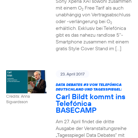
Sony Xperia XA1 sowohl zusammen
mit einem O
Free Tarif als auch
2
unabhängig von Vertragsabschluss
oder -verlängerung bei O
2
erhältlich. Exklusiv bei Telefónica
gibt es das nahezu randlose 5‘‘-
Smartphone zusammen mit einem
gratis Style Cover Stand im […]
23. April 2017
DATA DEBATES
#3
VON TELEFÓNICA
DEUTSCHLAND UND TAGESSPIEGEL:
Carl Bildt kommt ins
Credits: Anna
Telefónica
Sigvardsson
BASECAMP
Am 27. April findet die dritte
Ausgabe der Veranstaltungsreihe
„Tagesspiegel Data Debates“ mit