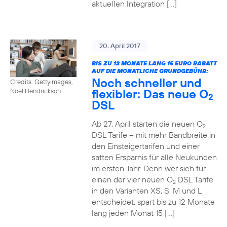
aktuellen Integration […]
20. April 2017
BIS ZU 12 MONATE LANG 15 EURO RABATT
AUF DIE MONATLICHE GRUNDGEBÜHR:
Noch schneller und
Credits: Gettyimages,
flexibler: Das neue O
Noel Hendrickson
2
DSL
Ab 27. April starten die neuen O
2
DSL Tarife – mit mehr Bandbreite in
den Einsteigertarifen und einer
satten Ersparnis für alle Neukunden
im ersten Jahr. Denn wer sich für
einen der vier neuen O
DSL Tarife
2
in den Varianten XS, S, M und L
entscheidet, spart bis zu 12 Monate
lang jeden Monat 15 […]