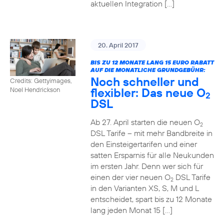
aktuellen Integration […]
20. April 2017
BIS ZU 12 MONATE LANG 15 EURO RABATT
AUF DIE MONATLICHE GRUNDGEBÜHR:
Noch schneller und
Credits: Gettyimages,
flexibler: Das neue O
Noel Hendrickson
2
DSL
Ab 27. April starten die neuen O
2
DSL Tarife – mit mehr Bandbreite in
den Einsteigertarifen und einer
satten Ersparnis für alle Neukunden
im ersten Jahr. Denn wer sich für
einen der vier neuen O
DSL Tarife
2
in den Varianten XS, S, M und L
entscheidet, spart bis zu 12 Monate
lang jeden Monat 15 […]