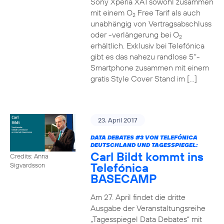
Sony Xperia XA1 sowohl zusammen
mit einem O
Free Tarif als auch
2
unabhängig von Vertragsabschluss
oder -verlängerung bei O
2
erhältlich. Exklusiv bei Telefónica
gibt es das nahezu randlose 5‘‘-
Smartphone zusammen mit einem
gratis Style Cover Stand im […]
23. April 2017
DATA DEBATES
#3
VON TELEFÓNICA
DEUTSCHLAND UND TAGESSPIEGEL:
Carl Bildt kommt ins
Credits: Anna
Telefónica
Sigvardsson
BASECAMP
Am 27. April findet die dritte
Ausgabe der Veranstaltungsreihe
„Tagesspiegel Data Debates“ mit