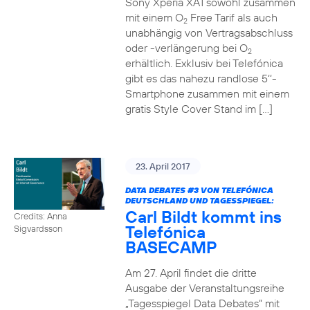
Sony Xperia XA1 sowohl zusammen
mit einem O
Free Tarif als auch
2
unabhängig von Vertragsabschluss
oder -verlängerung bei O
2
erhältlich. Exklusiv bei Telefónica
gibt es das nahezu randlose 5‘‘-
Smartphone zusammen mit einem
gratis Style Cover Stand im […]
23. April 2017
DATA DEBATES
#3
VON TELEFÓNICA
DEUTSCHLAND UND TAGESSPIEGEL:
Carl Bildt kommt ins
Credits: Anna
Telefónica
Sigvardsson
BASECAMP
Am 27. April findet die dritte
Ausgabe der Veranstaltungsreihe
„Tagesspiegel Data Debates“ mit