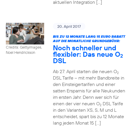
aktuellen Integration […]
20. April 2017
BIS ZU 12 MONATE LANG 15 EURO RABATT
AUF DIE MONATLICHE GRUNDGEBÜHR:
Noch schneller und
Credits: Gettyimages,
flexibler: Das neue O
Noel Hendrickson
2
DSL
Ab 27. April starten die neuen O
2
DSL Tarife – mit mehr Bandbreite in
den Einsteigertarifen und einer
satten Ersparnis für alle Neukunden
im ersten Jahr. Denn wer sich für
einen der vier neuen O
DSL Tarife
2
in den Varianten XS, S, M und L
entscheidet, spart bis zu 12 Monate
lang jeden Monat 15 […]